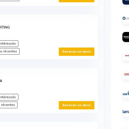
ORTING
intéressés
s récentes
Recevoir un devis
DA
intéressés
 récentes
Recevoir un devis