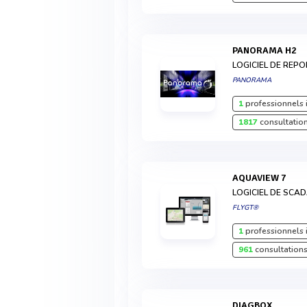
PANORAMA H2
LOGICIEL DE REP
PANORAMA
1
professionnels 
1817
consultation
AQUAVIEW 7
LOGICIEL DE SCA
FLYGT®
1
professionnels 
961
consultations
DIAGBOX