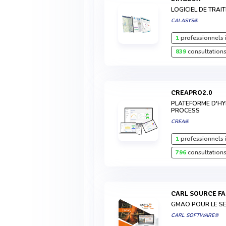
LOGICIEL DE TRA
CALASYS®
1
professionnels 
839
consultations
CREAPRO2.0
PLATEFORME D'HY
PROCESS
CREA®
1
professionnels 
796
consultations
CARL SOURCE F
GMAO POUR LE SE
CARL SOFTWARE®