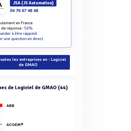
JSA (JS Automation)
04 76 67 48 48
ulement en France
 de réponse :
56%
nder à être rappelé
r une question en direct
toutes les entreprises en : Logiciel
de GMAO
es de Logiciel de GMAO (44)
ABB
ACOEM®