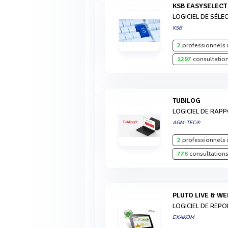
KSB EASYSELECT
LOGICIEL DE SÉLE
KSB
2
professionnels 
1297
consultation
TUBILOG
LOGICIEL DE RAP
AGM-TEC®
2
professionnels 
776
consultations
PLUTO LIVE & W
LOGICIEL DE REP
EXAKOM