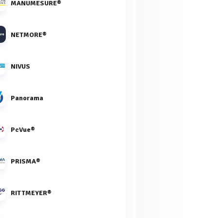
MANUMESURE®
NETMORE®
NIVUS
Panorama
PcVue®
PRISMA®
RITTMEYER®