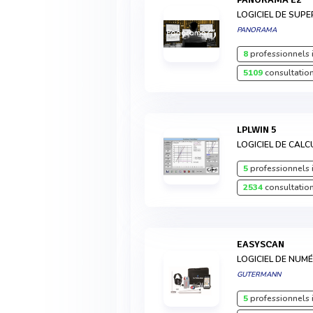
LOGICIEL DE SUPE
PANORAMA
8
professionnels 
5109
consultation
LPLWIN 5
LOGICIEL DE CALC
5
professionnels 
2534
consultation
EASYSCAN
LOGICIEL DE NUM
GUTERMANN
5
professionnels 