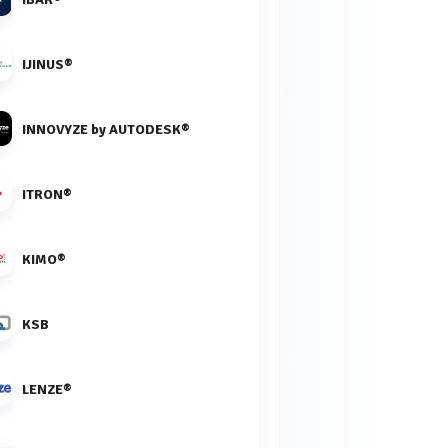
IJINUS®
INNOVYZE by AUTODESK®
ITRON®
KIMO®
KSB
LENZE®