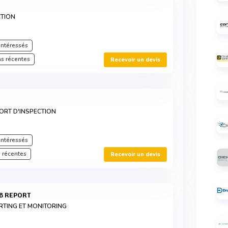
CTION
intéressés
s récentes
Recevoir un devis
PORT D'INSPECTION
intéressés
 récentes
Recevoir un devis
EB REPORT
ORTING ET MONITORING