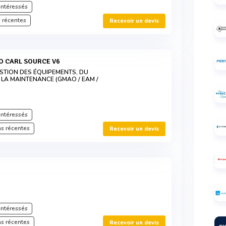
intéressés
 récentes
Recevoir un devis
O CARL SOURCE V6
STION DES ÉQUIPEMENTS, DU
 LA MAINTENANCE (GMAO / EAM /
intéressés
s récentes
Recevoir un devis
intéressés
s récentes
Recevoir un devis