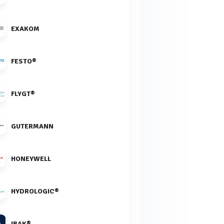
EXAKOM
FESTO®
FLYGT®
GUTERMANN
HONEYWELL
HYDROLOGIC®
IBAK®