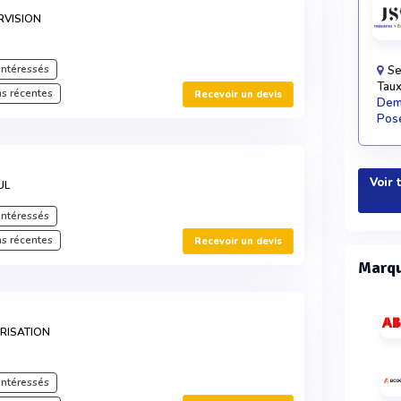
RVISION
intéressés
Se
Taux
s récentes
Recevoir un devis
Dema
Pose
Voir 
UL
intéressés
s récentes
Recevoir un devis
Marqu
ÉRISATION
intéressés