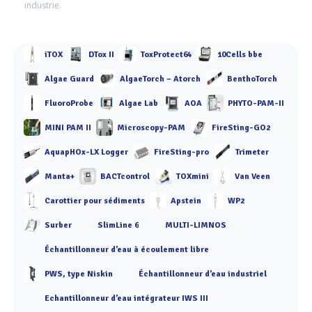
industrie.
iTOX
DTox II
ToxProtect64
10Cells bbe
Algae Guard
AlgaeTorch – Atorch
BenthoTorch
FluoroProbe
Algae Lab
AOA
PHYTO-PAM-II
MINI PAM II
Microscopy-PAM
FireSting-GO2
AquapHOx-LX Logger
FireSting-pro
Trimeter
Manta+
BACTcontrol
TOXmini
Van Veen
Carottier pour sédiments
Apstein
WP2
Surber
SlimLine 6
MULTI-LIMNOS
Échantillonneur d’eau à écoulement libre
PWS, type Niskin
Échantillonneur d’eau industriel
Echantillonneur d’eau intégrateur IWS III