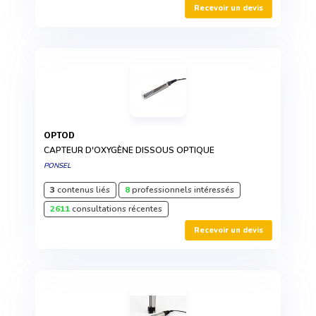
Recevoir un devis
OPTOD
CAPTEUR D'OXYGÈNE DISSOUS OPTIQUE
PONSEL
3
contenus liés
8
professionnels intéressés
2611
consultations récentes
Recevoir un devis