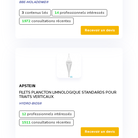
BBE-MOLADENKE®
3
contenus liés
14
professionnels intéressés
1972
consultations récentes
Recevoir un devis
APSTEIN
FILETS PLANCTON LIMNOLOGIQUE STANDARDS POUR
TRAITS VERTICAUX.
HYDRO-BIOS®
12
professionnels intéressés
1511
consultations récentes
Recevoir un devis