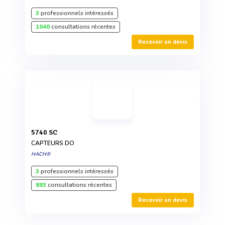
3
professionnels intéressés
1040
consultations récentes
Recevoir un devis
5740 SC
CAPTEURS DO
HACH®
3
professionnels intéressés
893
consultations récentes
Recevoir un devis