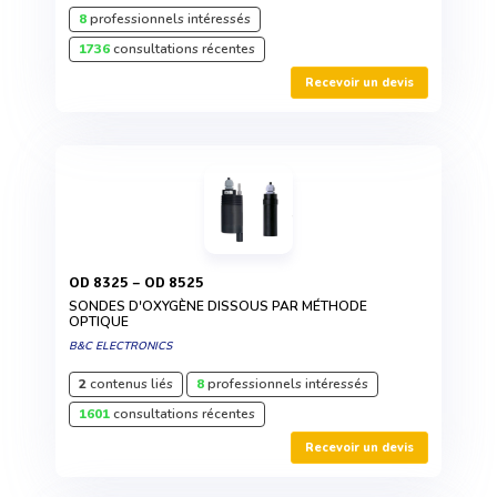
8
professionnels intéressés
1736
consultations récentes
Recevoir un devis
OD 8325 – OD 8525
SONDES D'OXYGÈNE DISSOUS PAR MÉTHODE
OPTIQUE
B&C ELECTRONICS
2
contenus liés
8
professionnels intéressés
1601
consultations récentes
Recevoir un devis