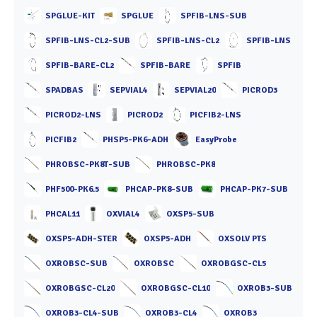
SPGLUE-KIT
SPGLUE
SPFIB-LNS-SUB
SPFIB-LNS-CL2-SUB
SPFIB-LNS-CL2
SPFIB-LNS
SPFIB-BARE-CL2
SPFIB-BARE
SPFIB
SPADBAS
SEPVIAL4
SEPVIAL20
PICROD3
PICROD2-LNS
PICROD2
PICFIB2-LNS
PICFIB2
PHSP5-PK6-ADH
EasyProbe
PHROBSC-PK8T-SUB
PHROBSC-PK8
PHF500-PK6.5
PHCAP-PK8-SUB
PHCAP-PK7-SUB
PHCAL11
OXVIAL4
OXSP5-SUB
OXSP5-ADH-STER
OXSP5-ADH
OXSOLV PTS
OXROBSC-SUB
OXROBSC
OXROBGSC-CL5
OXROBGSC-CL20
OXROBGSC-CL10
OXROB3-SUB
OXROB3-CL4-SUB
OXROB3-CL4
OXROB3