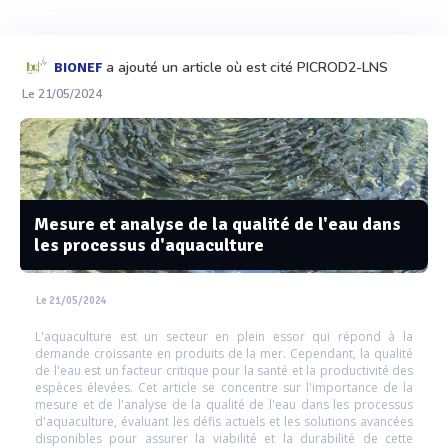
a ajouté un article où est cité PICROD2-LNS
BIONEF
Le 21/05/2024
Mesure et analyse de la qualité de l'eau dans
les processus d'aquaculture
Le 21/05/2024
L'aquaculture est un secteur en plein essor qui répond à la
demande croissante en produits de la mer. Cependant, la qualité
de l'eau est un facteur critique pour la santé et la productivité des
espèces élevées. Cet article se concentre sur l'importance de la
mesure et de l'analyse de la qualité de l'eau dans les processus
d'aquaculture, évaluant les défis actuels et les solutions avancées
disponibles pour assurer la viabilité et la durabilité de cette