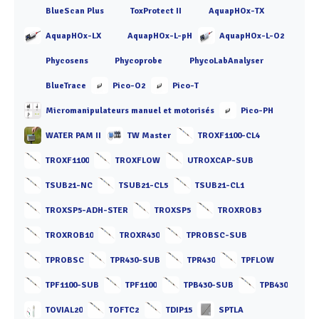
BlueScan Plus
ToxProtect II
AquapHOx-TX
AquapHOx-LX
AquapHOx-L-pH
AquapHOx-L-O2
Phycosens
Phycoprobe
PhycoLabAnalyser
BlueTrace
Pico-O2
Pico-T
Micromanipulateurs manuel et motorisés
Pico-PH
WATER PAM II
TW Master
TROXF1100-CL4
TROXF1100
TROXFLOW
UTROXCAP-SUB
TSUB21-NC
TSUB21-CL5
TSUB21-CL1
TROXSP5-ADH-STER
TROXSP5
TROXROB3
TROXROB10
TROXR430
TPROBSC-SUB
TPROBSC
TPR430-SUB
TPR430
TPFLOW
TPF1100-SUB
TPF1100
TPB430-SUB
TPB430
TOVIAL20
TOFTC2
TDIP15
SPTLA