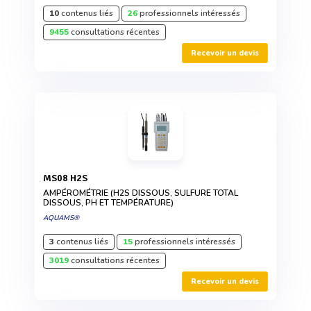
10
contenus liés
26
professionnels intéressés
9455
consultations récentes
Recevoir un devis
MS08 H2S
AMPÉROMÉTRIE (H2S DISSOUS, SULFURE TOTAL
DISSOUS, PH ET TEMPÉRATURE)
AQUAMS®
3
contenus liés
15
professionnels intéressés
3019
consultations récentes
Recevoir un devis