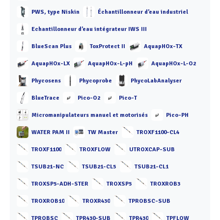
PWS, type Niskin
Échantillonneur d’eau industriel
Echantillonneur d’eau intégrateur IWS III
BlueScan Plus
ToxProtect II
AquapHOx-TX
AquapHOx-LX
AquapHOx-L-pH
AquapHOx-L-O2
Phycosens
Phycoprobe
PhycoLabAnalyser
BlueTrace
Pico-O2
Pico-T
Micromanipulateurs manuel et motorisés
Pico-PH
WATER PAM II
TW Master
TROXF1100-CL4
TROXF1100
TROXFLOW
UTROXCAP-SUB
TSUB21-NC
TSUB21-CL5
TSUB21-CL1
TROXSP5-ADH-STER
TROXSP5
TROXROB3
TROXROB10
TROXR430
TPROBSC-SUB
TPROBSC
TPR430-SUB
TPR430
TPFLOW