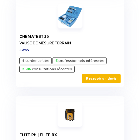
CHEMATEST 35
VALISE DE MESURE TERRAIN
SWAN
4
contenus liés
6
professionnels intéressés
2586
consultations récentes
Recevoir un devis
ELITE.PH | ELITE.RX