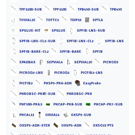
TPF1100-SUB
TPF1100
TPB430-SUB
TPB430
TOVIAL20
TOFTC2
TDIP15
SPTLA
SPGLUE-KIT
SPGLUE
SPFIB-LNS-SUB
SPFIB-LNS-CL2-SUB
SPFIB-LNS-CL2
SPFIB-LNS
SPFIB-BARE-CL2
SPFIB-BARE
SPFIB
SPADBAS
SEPVIAL4
SEPVIAL20
PICROD3
PICROD2-LNS
PICROD2
PICFIB2-LNS
PICFIB2
PHSP5-PK6-ADH
EasyProbe
PHROBSC-PK8T-SUB
PHROBSC-PK8
PHF500-PK6.5
PHCAP-PK8-SUB
PHCAP-PK7-SUB
PHCAL11
OXVIAL4
OXSP5-SUB
OXSP5-ADH-STER
OXSP5-ADH
OXSOLV PTS