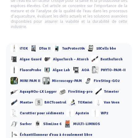
de l'eau est un facteur critique pour la santé et la productivité des
espèces élevées. Cet article se concentre sur l'importance de la
mesure et de l'analyse de la qualité de l'eau dans les processus
d'aquaculture, évaluant les défis actuels et les solutions avancées
disponibles pour assurer la viabilité et la durabilité de cette
industrie.
iTOX
DTox II
ToxProtect64
10Cells bbe
Algae Guard
AlgaeTorch – Atorch
BenthoTorch
FluoroProbe
Algae Lab
AOA
PHYTO-PAM-II
MINI PAM II
Microscopy-PAM
FireSting-GO2
AquapHOx-LX Logger
FireSting-pro
Trimeter
Manta+
BACTcontrol
TOXmini
Van Veen
Carottier pour sédiments
Apstein
WP2
Surber
SlimLine 6
MULTI-LIMNOS
Échantillonneur d’eau à écoulement libre