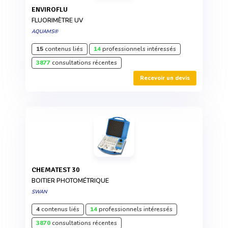
ENVIROFLU
FLUORIMÈTRE UV
AQUAMS®
15
contenus liés
14
professionnels intéressés
3877
consultations récentes
Recevoir un devis
CHEMATEST 30
BOITIER PHOTOMÉTRIQUE
SWAN
4
contenus liés
14
professionnels intéressés
3870
consultations récentes