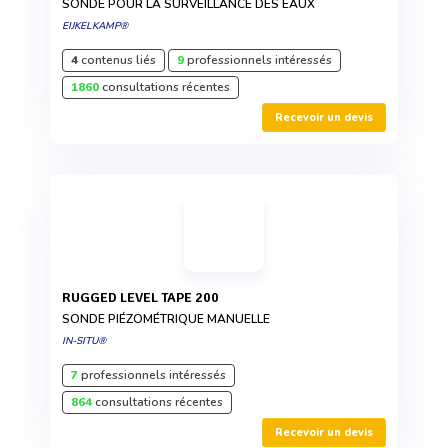
SONDE POUR LA SURVEILLANCE DES EAUX
EIJKELKAMP®
4
contenus liés
9
professionnels intéressés
1860
consultations récentes
Recevoir un devis
RUGGED LEVEL TAPE 200
SONDE PIÉZOMÉTRIQUE MANUELLE
IN-SITU®
7
professionnels intéressés
864
consultations récentes
Recevoir un devis