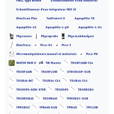
PWS, type Niskin
Échantillonneur d’eau industriel
Echantillonneur d’eau intégrateur IWS III
BlueScan Plus
ToxProtect II
AquapHOx-TX
AquapHOx-LX
AquapHOx-L-pH
AquapHOx-L-O2
Phycosens
Phycoprobe
PhycoLabAnalyser
BlueTrace
Pico-O2
Pico-T
Micromanipulateurs manuel et motorisés
Pico-PH
WATER PAM II
TW Master
TROXF1100-CL4
TROXF1100
TROXFLOW
UTROXCAP-SUB
TSUB21-NC
TSUB21-CL5
TSUB21-CL1
TROXSP5-ADH-STER
TROXSP5
TROXROB3
TROXROB10
TROXR430
TPROBSC-SUB
TPROBSC
TPR430-SUB
TPR430
TPFLOW