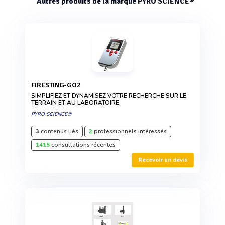
Autres produits de la marque PYRO SCIENCE®
FIRESTING-GO2
SIMPLIFIEZ ET DYNAMISEZ VOTRE RECHERCHE SUR LE
TERRAIN ET AU LABORATOIRE.
PYRO SCIENCE®
3
contenus liés
2
professionnels intéressés
1415
consultations récentes
Recevoir un devis