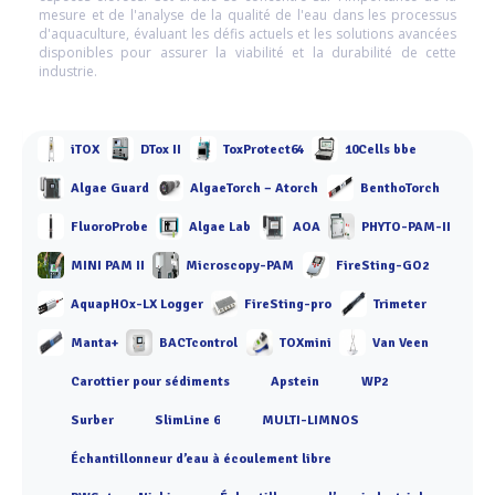
mesure et de l'analyse de la qualité de l'eau dans les processus
d'aquaculture, évaluant les défis actuels et les solutions avancées
disponibles pour assurer la viabilité et la durabilité de cette
industrie.
iTOX
DTox II
ToxProtect64
10Cells bbe
Algae Guard
AlgaeTorch – Atorch
BenthoTorch
FluoroProbe
Algae Lab
AOA
PHYTO-PAM-II
MINI PAM II
Microscopy-PAM
FireSting-GO2
AquapHOx-LX Logger
FireSting-pro
Trimeter
Manta+
BACTcontrol
TOXmini
Van Veen
Carottier pour sédiments
Apstein
WP2
Surber
SlimLine 6
MULTI-LIMNOS
Échantillonneur d’eau à écoulement libre