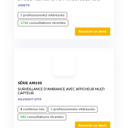
ONSET®
3
professionnels intéressés
1784
consultations récentes
Recevoir un devis
SÉRIE AM100
SURVEILLANCE D'AMBIANCE AVEC AFFICHEUR MULTI
CAPTEUR
MILESIGHT IOT®
3
contenus liés
3
professionnels intéressés
983
consultations récentes
Recevoir un devis