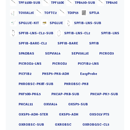
TPF1100-SUB
TPF1100
TPB430-SUB
TPB430
TOVIAL20
TOFTC2
TDIP15
SPTLA
SPGLUE-KIT
SPGLUE
SPFIB-LNS-SUB
SPFIB-LNS-CL2-SUB
SPFIB-LNS-CL2
SPFIB-LNS
SPFIB-BARE-CL2
SPFIB-BARE
SPFIB
SPADBAS
SEPVIAL4
SEPVIAL20
PICROD3
PICROD2-LNS
PICROD2
PICFIB2-LNS
PICFIB2
PHSP5-PK6-ADH
EasyProbe
PHROBSC-PK8T-SUB
PHROBSC-PK8
PHF500-PK6.5
PHCAP-PK8-SUB
PHCAP-PK7-SUB
PHCAL11
OXVIAL4
OXSP5-SUB
OXSP5-ADH-STER
OXSP5-ADH
OXSOLV PTS
OXROBSC-SUB
OXROBSC
OXROBGSC-CL5