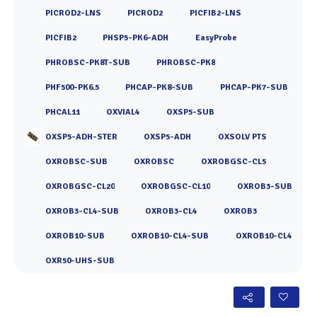
PICROD2-LNS
PICROD2
PICFIB2-LNS
PICFIB2
PHSP5-PK6-ADH
EasyProbe
PHROBSC-PK8T-SUB
PHROBSC-PK8
PHF500-PK6.5
PHCAP-PK8-SUB
PHCAP-PK7-SUB
PHCAL11
OXVIAL4
OXSP5-SUB
OXSP5-ADH-STER
OXSP5-ADH
OXSOLV PTS
OXROBSC-SUB
OXROBSC
OXROBGSC-CL5
OXROBGSC-CL20
OXROBGSC-CL10
OXROB3-SUB
OXROB3-CL4-SUB
OXROB3-CL4
OXROB3
OXROB10-SUB
OXROB10-CL4-SUB
OXROB10-CL4
OXR50-UHS-SUB