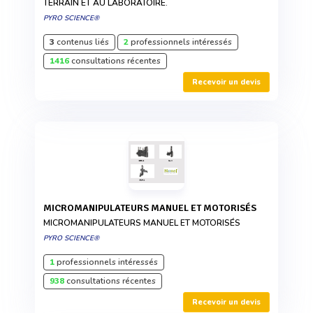
TERRAIN ET AU LABORATOIRE.
PYRO SCIENCE®
3
contenus liés
2
professionnels intéressés
1416
consultations récentes
Recevoir un devis
MICROMANIPULATEURS MANUEL ET MOTORISÉS
MICROMANIPULATEURS MANUEL ET MOTORISÉS
PYRO SCIENCE®
1
professionnels intéressés
938
consultations récentes
Recevoir un devis