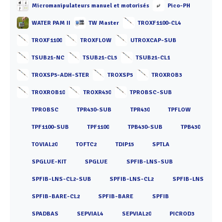
Micromanipulateurs manuel et motorisés
Pico-PH
WATER PAM II
TW Master
TROXF1100-CL4
TROXF1100
TROXFLOW
UTROXCAP-SUB
TSUB21-NC
TSUB21-CL5
TSUB21-CL1
TROXSP5-ADH-STER
TROXSP5
TROXROB3
TROXROB10
TROXR430
TPROBSC-SUB
TPROBSC
TPR430-SUB
TPR430
TPFLOW
TPF1100-SUB
TPF1100
TPB430-SUB
TPB430
TOVIAL20
TOFTC2
TDIP15
SPTLA
SPGLUE-KIT
SPGLUE
SPFIB-LNS-SUB
SPFIB-LNS-CL2-SUB
SPFIB-LNS-CL2
SPFIB-LNS
SPFIB-BARE-CL2
SPFIB-BARE
SPFIB
SPADBAS
SEPVIAL4
SEPVIAL20
PICROD3