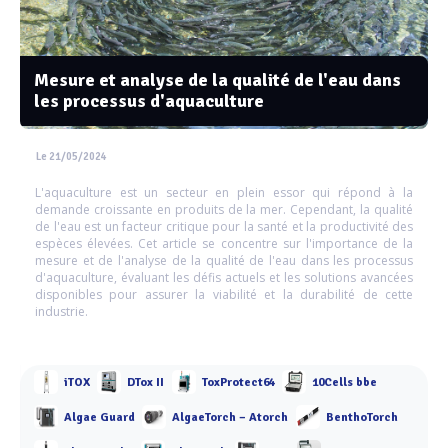
Mesure et analyse de la qualité de l'eau dans
les processus d'aquaculture
Le 21/05/2024
L'aquaculture est un secteur en plein essor qui répond à la
demande croissante en produits de la mer. Cependant, la qualité
de l'eau est un facteur critique pour la santé et la productivité des
espèces élevées. Cet article se concentre sur l'importance de la
mesure et de l'analyse de la qualité de l'eau dans les processus
d'aquaculture, évaluant les défis actuels et les solutions avancées
disponibles pour assurer la viabilité et la durabilité de cette
industrie.
iTOX
DTox II
ToxProtect64
10Cells bbe
Algae Guard
AlgaeTorch – Atorch
BenthoTorch