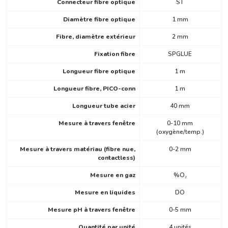
Connecteur fibre optique
ST
Diamètre fibre optique
1 mm
Fibre, diamètre extérieur
2 mm
Fixation fibre
SPGLUE
Longueur fibre optique
1 m
Longueur fibre, PICO-conn
1 m
Longueur tube acier
40 mm
Mesure à travers fenêtre
0-10 mm
(oxygène/temp.)
Mesure à travers matériau (fibre nue,
0-2 mm
contactless)
Mesure en gaz
%O₂
Mesure en liquides
DO
Mesure pH à travers fenêtre
0-5 mm
Quantité par unité
4 unités