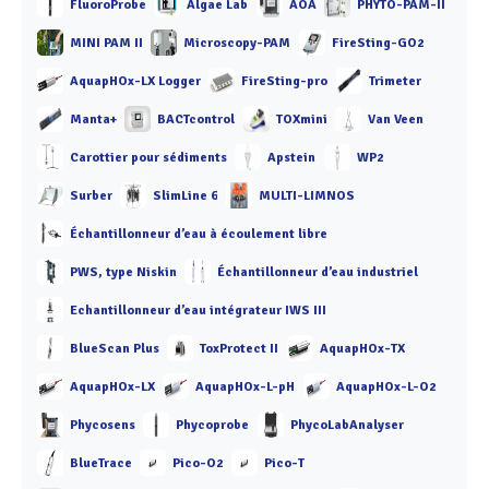
FluoroProbe
Algae Lab
AOA
PHYTO-PAM-II
MINI PAM II
Microscopy-PAM
FireSting-GO2
AquapHOx-LX Logger
FireSting-pro
Trimeter
Manta+
BACTcontrol
TOXmini
Van Veen
Carottier pour sédiments
Apstein
WP2
Surber
SlimLine 6
MULTI-LIMNOS
Échantillonneur d’eau à écoulement libre
PWS, type Niskin
Échantillonneur d’eau industriel
Echantillonneur d’eau intégrateur IWS III
BlueScan Plus
ToxProtect II
AquapHOx-TX
AquapHOx-LX
AquapHOx-L-pH
AquapHOx-L-O2
Phycosens
Phycoprobe
PhycoLabAnalyser
BlueTrace
Pico-O2
Pico-T