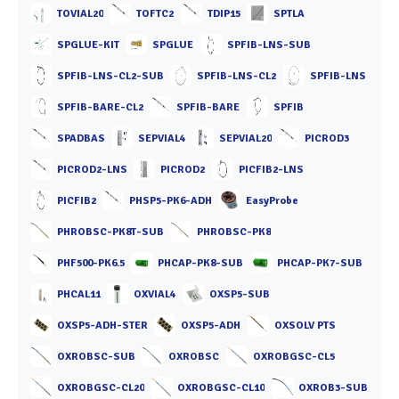
TOVIAL20
TOFTC2
TDIP15
SPTLA
SPGLUE-KIT
SPGLUE
SPFIB-LNS-SUB
SPFIB-LNS-CL2-SUB
SPFIB-LNS-CL2
SPFIB-LNS
SPFIB-BARE-CL2
SPFIB-BARE
SPFIB
SPADBAS
SEPVIAL4
SEPVIAL20
PICROD3
PICROD2-LNS
PICROD2
PICFIB2-LNS
PICFIB2
PHSP5-PK6-ADH
EasyProbe
PHROBSC-PK8T-SUB
PHROBSC-PK8
PHF500-PK6.5
PHCAP-PK8-SUB
PHCAP-PK7-SUB
PHCAL11
OXVIAL4
OXSP5-SUB
OXSP5-ADH-STER
OXSP5-ADH
OXSOLV PTS
OXROBSC-SUB
OXROBSC
OXROBGSC-CL5
OXROBGSC-CL20
OXROBGSC-CL10
OXROB3-SUB