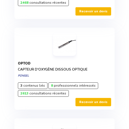
2468
consultations récentes
Recevoir un devis
OPTOD
CAPTEUR D'OXYGÈNE DISSOUS OPTIQUE
PONSEL
3
contenus liés
8
professionnels intéressés
2613
consultations récentes
Recevoir un devis