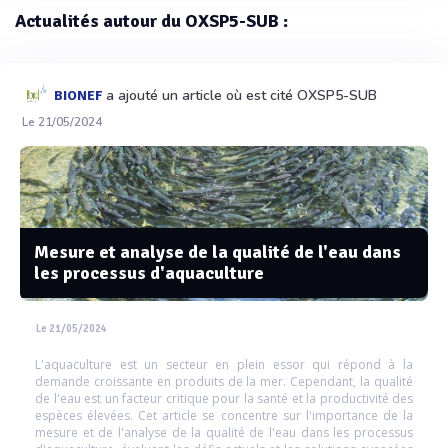
Actualités autour du OXSP5-SUB :
a ajouté un article où est cité OXSP5-SUB
BIONEF
Le 21/05/2024
Mesure et analyse de la qualité de l'eau dans
les processus d'aquaculture
Le 21/05/2024
L'aquaculture est un secteur en plein essor qui répond à la
demande croissante en produits de la mer. Cependant, la qualité
de l'eau est un facteur critique pour la santé et la productivité des
espèces élevées. Cet article se concentre sur l'importance de la
mesure et de l'analyse de la qualité de l'eau dans les processus