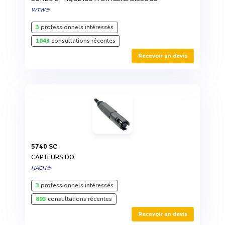
WTW®
3
professionnels intéressés
1043
consultations récentes
Recevoir un devis
5740 SC
CAPTEURS DO
HACH®
3
professionnels intéressés
893
consultations récentes
Recevoir un devis