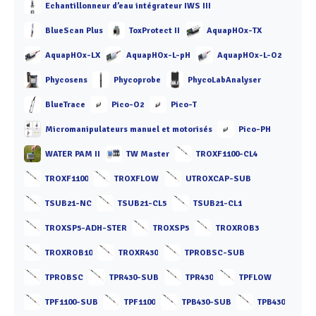
Echantillonneur d’eau intégrateur IWS III
BlueScan Plus
ToxProtect II
AquapHOx-TX
AquapHOx-LX
AquapHOx-L-pH
AquapHOx-L-O2
Phycosens
Phycoprobe
PhycoLabAnalyser
BlueTrace
Pico-O2
Pico-T
Micromanipulateurs manuel et motorisés
Pico-PH
WATER PAM II
TW Master
TROXF1100-CL4
TROXF1100
TROXFLOW
UTROXCAP-SUB
TSUB21-NC
TSUB21-CL5
TSUB21-CL1
TROXSP5-ADH-STER
TROXSP5
TROXROB3
TROXROB10
TROXR430
TPROBSC-SUB
TPROBSC
TPR430-SUB
TPR430
TPFLOW
TPF1100-SUB
TPF1100
TPB430-SUB
TPB430