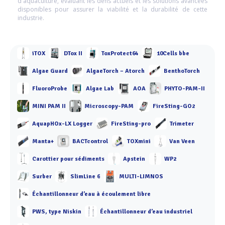
d'aquaculture, évaluant les défis actuels et les solutions avancées
disponibles pour assurer la viabilité et la durabilité de cette
industrie.
iTOX
DTox II
ToxProtect64
10Cells bbe
Algae Guard
AlgaeTorch – Atorch
BenthoTorch
FluoroProbe
Algae Lab
AOA
PHYTO-PAM-II
MINI PAM II
Microscopy-PAM
FireSting-GO2
AquapHOx-LX Logger
FireSting-pro
Trimeter
Manta+
BACTcontrol
TOXmini
Van Veen
Carottier pour sédiments
Apstein
WP2
Surber
SlimLine 6
MULTI-LIMNOS
Échantillonneur d’eau à écoulement libre
PWS, type Niskin
Échantillonneur d’eau industriel