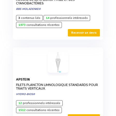
CYANOBACTÉRIES
BBE-MOLADENKE®
3
contenus liés
14
professionnels intéressés
1973
consultations récentes
Recevoir un devis
APSTEIN
FILETS PLANCTON LIMNOLOGIQUE STANDARDS POUR
TRAITS VERTICAUX.
HYDRO-BIOS®
12
professionnels intéressés
1512
consultations récentes