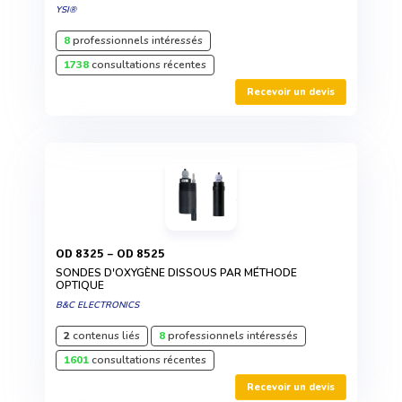
YSI®
8
professionnels intéressés
1738
consultations récentes
Recevoir un devis
OD 8325 – OD 8525
SONDES D'OXYGÈNE DISSOUS PAR MÉTHODE
OPTIQUE
B&C ELECTRONICS
2
contenus liés
8
professionnels intéressés
1601
consultations récentes
Recevoir un devis