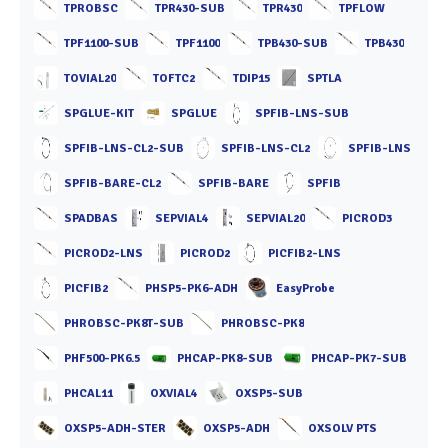
TPROBSC
TPR430-SUB
TPR430
TPFLOW
TPF1100-SUB
TPF1100
TPB430-SUB
TPB430
TOVIAL20
TOFTC2
TDIP15
SPTLA
SPGLUE-KIT
SPGLUE
SPFIB-LNS-SUB
SPFIB-LNS-CL2-SUB
SPFIB-LNS-CL2
SPFIB-LNS
SPFIB-BARE-CL2
SPFIB-BARE
SPFIB
SPADBAS
SEPVIAL4
SEPVIAL20
PICROD3
PICROD2-LNS
PICROD2
PICFIB2-LNS
PICFIB2
PHSP5-PK6-ADH
EasyProbe
PHROBSC-PK8T-SUB
PHROBSC-PK8
PHF500-PK6.5
PHCAP-PK8-SUB
PHCAP-PK7-SUB
PHCAL11
OXVIAL4
OXSP5-SUB
OXSP5-ADH-STER
OXSP5-ADH
OXSOLV PTS