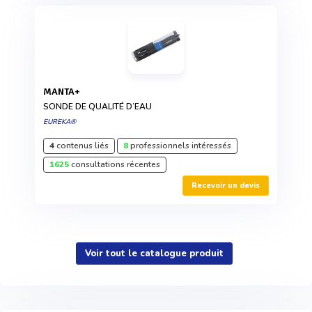
MANTA+
SONDE DE QUALITÉ D’EAU
EUREKA®
4
contenus liés
8
professionnels intéressés
1625
consultations récentes
Recevoir un devis
Voir tout le catalogue produit