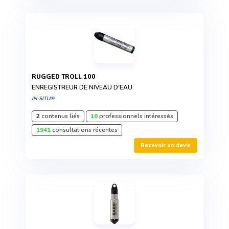
RUGGED TROLL 100
ENREGISTREUR DE NIVEAU D'EAU
IN-SITU®
2
contenus liés
10
professionnels intéressés
1941
consultations récentes
Recevoir un devis