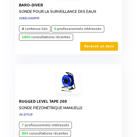
BARO-DIVER
SONDE POUR LA SURVEILLANCE DES EAUX
EIJKELKAMP®
4
contenus liés
9
professionnels intéressés
1860
consultations récentes
Recevoir un devis
RUGGED LEVEL TAPE 200
SONDE PIÉZOMÉTRIQUE MANUELLE
IN-SITU®
7
professionnels intéressés
864
consultations récentes