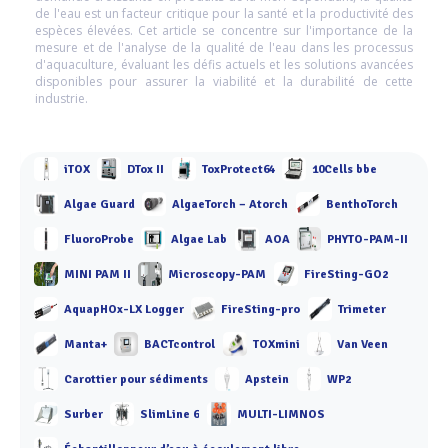
de l'eau est un facteur critique pour la santé et la productivité des
espèces élevées. Cet article se concentre sur l'importance de la
mesure et de l'analyse de la qualité de l'eau dans les processus
d'aquaculture, évaluant les défis actuels et les solutions avancées
disponibles pour assurer la viabilité et la durabilité de cette
industrie.
iTOX
DTox II
ToxProtect64
10Cells bbe
Algae Guard
AlgaeTorch – Atorch
BenthoTorch
FluoroProbe
Algae Lab
AOA
PHYTO-PAM-II
MINI PAM II
Microscopy-PAM
FireSting-GO2
AquapHOx-LX Logger
FireSting-pro
Trimeter
Manta+
BACTcontrol
TOXmini
Van Veen
Carottier pour sédiments
Apstein
WP2
Surber
SlimLine 6
MULTI-LIMNOS