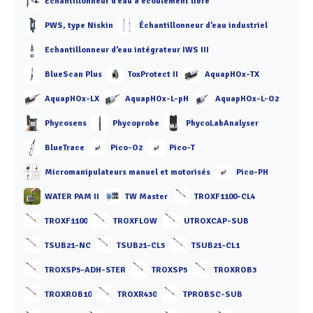
Échantillonneur d’eau à écoulement libre
PWS, type Niskin
Échantillonneur d’eau industriel
Echantillonneur d’eau intégrateur IWS III
BlueScan Plus
ToxProtect II
AquapHOx-TX
AquapHOx-LX
AquapHOx-L-pH
AquapHOx-L-O2
Phycosens
Phycoprobe
PhycoLabAnalyser
BlueTrace
Pico-O2
Pico-T
Micromanipulateurs manuel et motorisés
Pico-PH
WATER PAM II
TW Master
TROXF1100-CL4
TROXF1100
TROXFLOW
UTROXCAP-SUB
TSUB21-NC
TSUB21-CL5
TSUB21-CL1
TROXSP5-ADH-STER
TROXSP5
TROXROB3
TROXROB10
TROXR430
TPROBSC-SUB