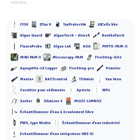
industrie.
iTOX
DTox II
ToxProtect64
10Cells bbe
Algae Guard
AlgaeTorch – Atorch
BenthoTorch
FluoroProbe
Algae Lab
AOA
PHYTO-PAM-II
MINI PAM II
Microscopy-PAM
FireSting-GO2
AquapHOx-LX Logger
FireSting-pro
Trimeter
Manta+
BACTcontrol
TOXmini
Van Veen
Carottier pour sédiments
Apstein
WP2
Surber
SlimLine 6
MULTI-LIMNOS
Échantillonneur d’eau à écoulement libre
PWS, type Niskin
Échantillonneur d’eau industriel
Echantillonneur d’eau intégrateur IWS III