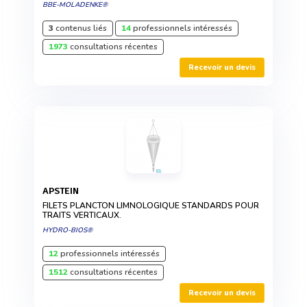
BBE-MOLADENKE®
3
contenus liés
14
professionnels intéressés
1973
consultations récentes
Recevoir un devis
APSTEIN
FILETS PLANCTON LIMNOLOGIQUE STANDARDS POUR
TRAITS VERTICAUX.
HYDRO-BIOS®
12
professionnels intéressés
1512
consultations récentes
Recevoir un devis