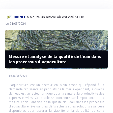
a ajouté un article où est cité SPFIB
BIONEF
Le 21/05/2024
Mesure et analyse de la qualité de l'eau dans
les processus d'aquaculture
Le 21/05/2024
L'aquaculture est un secteur en plein essor qui répond à la
demande croissante en produits de la mer. Cependant, la qualité
de l'eau est un facteur critique pour la santé et la productivité des
espèces élevées. Cet article se concentre sur l'importance de la
mesure et de l'analyse de la qualité de l'eau dans les processus
d'aquaculture, évaluant les défis actuels et les solutions avancées
disponibles pour assurer la viabilité et la durabilité de cette