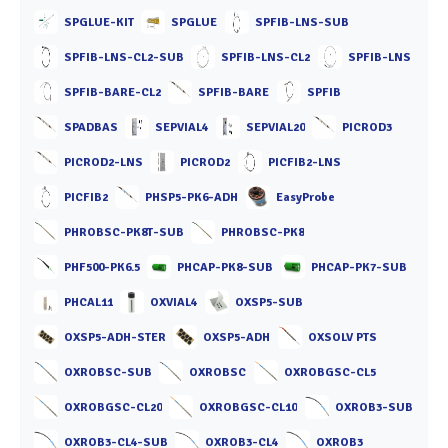
SPGLUE-KIT
SPGLUE
SPFIB-LNS-SUB
SPFIB-LNS-CL2-SUB
SPFIB-LNS-CL2
SPFIB-LNS
SPFIB-BARE-CL2
SPFIB-BARE
SPFIB
SPADBAS
SEPVIAL4
SEPVIAL20
PICROD3
PICROD2-LNS
PICROD2
PICFIB2-LNS
PICFIB2
PHSP5-PK6-ADH
EasyProbe
PHROBSC-PK8T-SUB
PHROBSC-PK8
PHF500-PK6.5
PHCAP-PK8-SUB
PHCAP-PK7-SUB
PHCAL11
OXVIAL4
OXSP5-SUB
OXSP5-ADH-STER
OXSP5-ADH
OXSOLV PTS
OXROBSC-SUB
OXROBSC
OXROBGSC-CL5
OXROBGSC-CL20
OXROBGSC-CL10
OXROB3-SUB
OXROB3-CL4-SUB
OXROB3-CL4
OXROB3