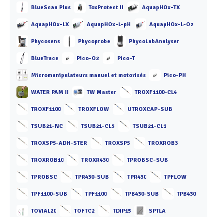
BlueScan Plus
ToxProtect II
AquapHOx-TX
AquapHOx-LX
AquapHOx-L-pH
AquapHOx-L-O2
Phycosens
Phycoprobe
PhycoLabAnalyser
BlueTrace
Pico-O2
Pico-T
Micromanipulateurs manuel et motorisés
Pico-PH
WATER PAM II
TW Master
TROXF1100-CL4
TROXF1100
TROXFLOW
UTROXCAP-SUB
TSUB21-NC
TSUB21-CL5
TSUB21-CL1
TROXSP5-ADH-STER
TROXSP5
TROXROB3
TROXROB10
TROXR430
TPROBSC-SUB
TPROBSC
TPR430-SUB
TPR430
TPFLOW
TPF1100-SUB
TPF1100
TPB430-SUB
TPB430
TOVIAL20
TOFTC2
TDIP15
SPTLA