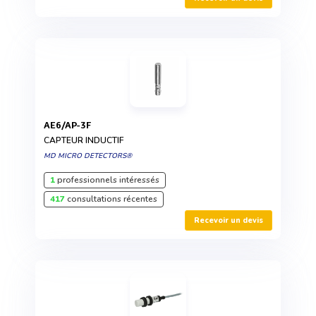
AE6/AP-3F
CAPTEUR INDUCTIF
MD MICRO DETECTORS®
1
professionnels intéressés
417
consultations récentes
Recevoir un devis