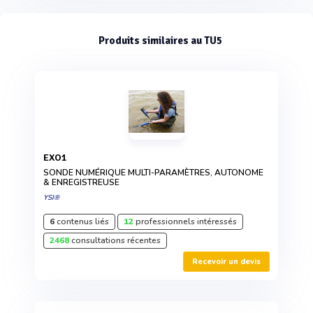
Produits similaires au TU5
EXO1
SONDE NUMÉRIQUE MULTI-PARAMÈTRES, AUTONOME
& ENREGISTREUSE
YSI®
6
contenus liés
12
professionnels intéressés
2468
consultations récentes
Recevoir un devis