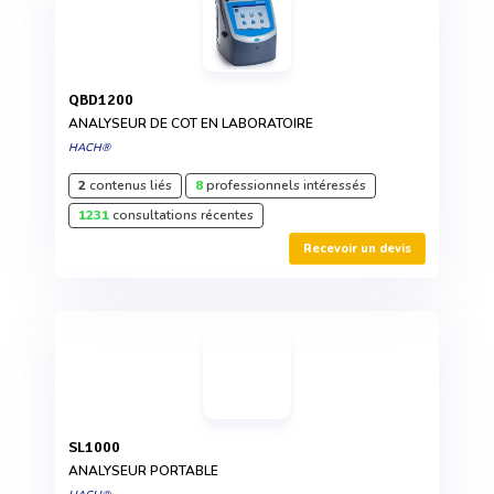
QBD1200
ANALYSEUR DE COT EN LABORATOIRE
HACH®
2
contenus liés
8
professionnels intéressés
1231
consultations récentes
Recevoir un devis
SL1000
ANALYSEUR PORTABLE