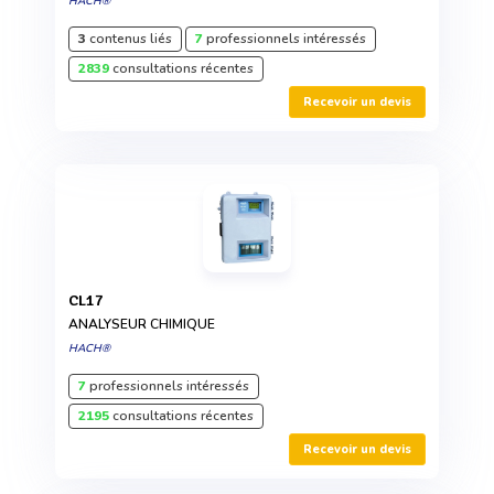
HACH®
3
contenus liés
7
professionnels intéressés
2839
consultations récentes
Recevoir un devis
CL17
ANALYSEUR CHIMIQUE
HACH®
7
professionnels intéressés
2195
consultations récentes
Recevoir un devis