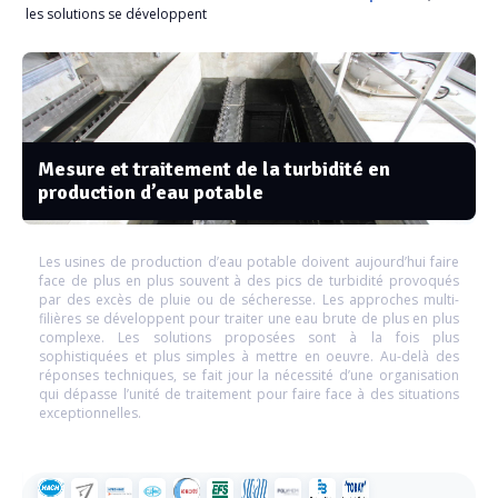
les solutions se développent
Mesure et traitement de la turbidité en
production d’eau potable
Les usines de production d’eau potable doivent aujourd’hui faire
face de plus en plus souvent à des pics de turbidité provoqués
par des excès de pluie ou de sécheresse. Les approches multi-
filières se développent pour traiter une eau brute de plus en plus
complexe. Les solutions proposées sont à la fois plus
sophistiquées et plus simples à mettre en oeuvre. Au-delà des
réponses techniques, se fait jour la nécessité d’une organisation
qui dépasse l’unité de traitement pour faire face à des situations
exceptionnelles.