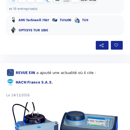
et 10 entreprise(s)
AMI Turbiwell 7027
TU5200
TU5
OPTISYS TUR 1050
a ajouté une actualité où il cite :
REVUE EIN
HACH France S.A.S.
Le 14/11/2016