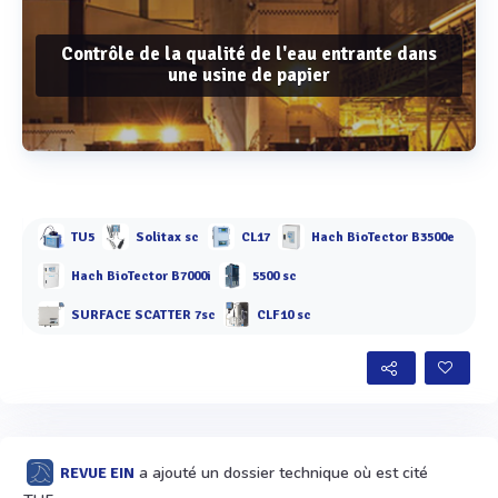
Contrôle de la qualité de l'eau entrante dans
une usine de papier
Voir plus
TU5
Solitax sc
CL17
Hach BioTector B3500e
Hach BioTector B7000i
5500 sc
SURFACE SCATTER 7sc
CLF10 sc
a ajouté un dossier technique où est cité
REVUE EIN