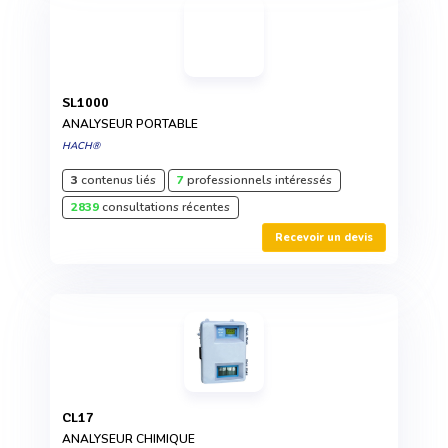
SL1000
ANALYSEUR PORTABLE
HACH®
3
contenus liés
7
professionnels intéressés
2839
consultations récentes
Recevoir un devis
CL17
ANALYSEUR CHIMIQUE