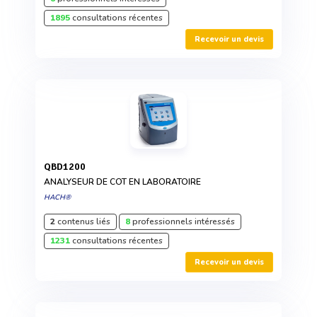
1895
consultations récentes
Recevoir un devis
QBD1200
ANALYSEUR DE COT EN LABORATOIRE
HACH®
2
contenus liés
8
professionnels intéressés
1231
consultations récentes
Recevoir un devis