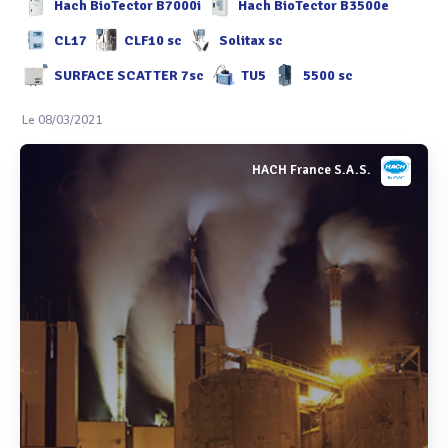
Hach BioTector B7000i
Hach BioTector B3500e
CL17
CLF10 sc
Solitax sc
SURFACE SCATTER 7sc
TU5
5500 sc
Le 08/03/2021
HACH France S.A.S.