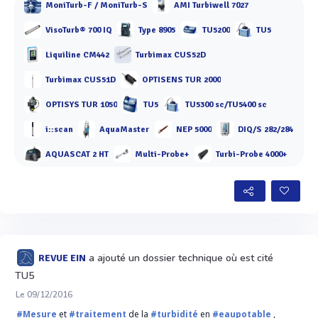
MoniTurb-F / MoniTurb-S
AMI Turbiwell 7027
VisoTurb® 700 IQ
Type 8905
TU5200
TU5
Liquiline CM442
Turbimax CUS52D
Turbimax CUS51D
OPTISENS TUR 2000
OPTISYS TUR 1050
TU5
TU5300 sc/TU5400 sc
i::scan
AquaMaster
NEP 5000
DIQ/S 282/284
AQUASCAT 2 HT
Multi-Probe+
Turbi-Probe 4000+
a ajouté un dossier technique où est cité
REVUE EIN
TU5
Le 09/12/2016
#Mesure
et
#traitement
de la
#turbidité
en
#eaupotable
,