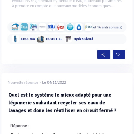
évolutions réglementaires, pénurie d’eau, nouveaux paramètres
à prendre en compte ou nouveaux modèles économiques…
et 16 entreprise(s)
ECO-MX
ECOSTILL
HydroBlend
Nouvelle réponse
- Le 04/11/2022
Quel est le système le mieux adapté pour une
légumerie souhaitant recycler ses eaux de
lavages et donc les réutiliser en circuit fermé ?
Réponse :