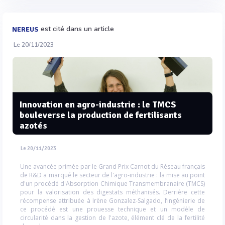
est cité dans un article
NEREUS
Le 20/11/2023
Innovation en agro-industrie : le TMCS
bouleverse la production de fertilisants
azotés
Le 20/11/2023
Une avancée primée par le Grand Prix Carnot du Réseau français
de R&D a marqué le secteur de l'agro-industrie : la mise au point
d'un procédé d'Absorption Chimique Transmembranaire (TMCS)
pour la valorisation des digestats méthanisés. Derrière cette
récompense attribuée à Irène Gonzalez-Salgado, l’ingénierie de
ce procédé est une prouesse technique et un modèle de
circularité dans la gestion de l'azote, élément clé de la fertilité