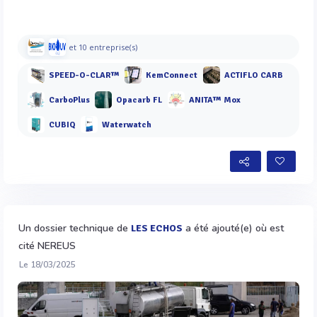
et 10 entreprise(s)
SPEED-O-CLAR™
KemConnect
ACTIFLO CARB
CarboPlus
Opacarb FL
ANITA™ Mox
CUBIQ
Waterwatch
Un dossier technique de
a été ajouté(e) où est
LES ECHOS
cité NEREUS
Le 18/03/2025