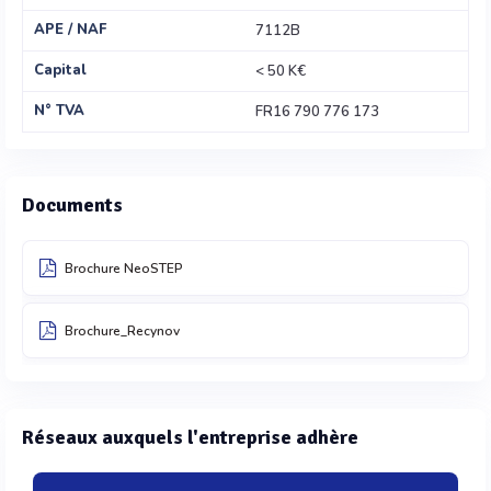
APE / NAF
7112B
Capital
< 50 K€
N° TVA
FR16 790 776 173
Documents
Brochure NeoSTEP
Brochure_Recynov
Réseaux auxquels l'entreprise adhère