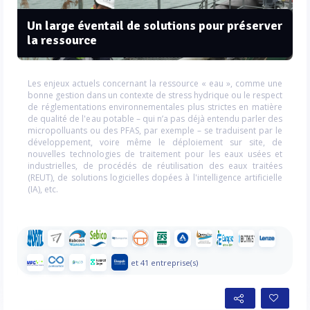
Un large éventail de solutions pour préserver
la ressource
Les enjeux actuels concernant la ressource « eau », comme une
bonne gestion dans un contexte de stress hydrique ou le respect
de réglementations environnementales plus strictes en matière
de qualité de l'eau potable – qui n’a pas déjà entendu parler des
micropolluants ou des PFAS, par exemple – se traduisent par le
développement, voire même le déploiement sur site, de
nouvelles technologies de traitement pour les eaux usées et
industrielles, de procédés de réutilisation des eaux traitées
(REUT), de solutions logicielles dopées à l'intelligence artificielle
(IA), etc.
et 41 entreprise(s)