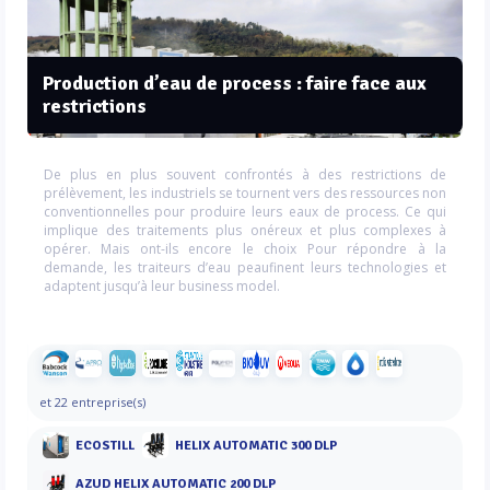
Production d’eau de process : faire face aux
restrictions
De plus en plus souvent confrontés à des restrictions de
prélèvement, les industriels se tournent vers des ressources non
conventionnelles pour produire leurs eaux de process. Ce qui
implique des traitements plus onéreux et plus complexes à
opérer. Mais ont-ils encore le choix Pour répondre à la
demande, les traiteurs d’eau peaufinent leurs technologies et
adaptent jusqu’à leur business model.
et 22 entreprise(s)
ECOSTILL
HELIX AUTOMATIC 300 DLP
AZUD HELIX AUTOMATIC 200 DLP