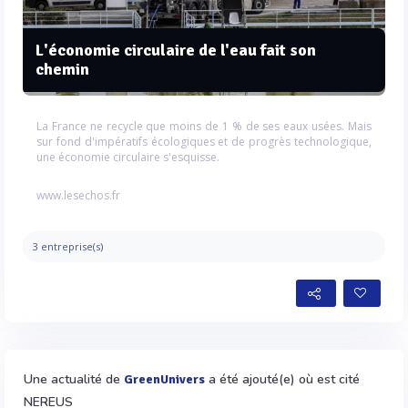
L'économie circulaire de l'eau fait son
chemin
La France ne recycle que moins de 1 % de ses eaux usées. Mais
sur fond d'impératifs écologiques et de progrès technologique,
une économie circulaire s'esquisse.
www.lesechos.fr
3 entreprise(s)
Une actualité de
a été ajouté(e) où est cité
GreenUnivers
NEREUS