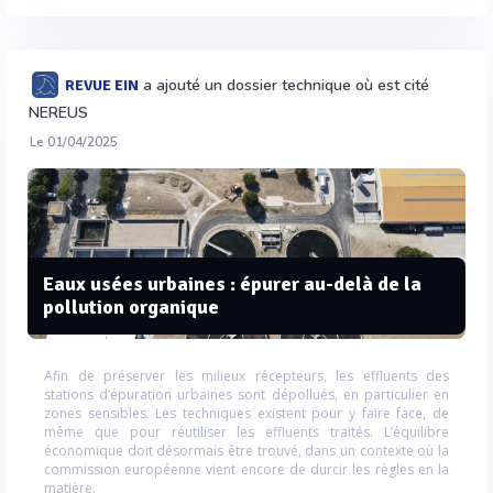
a ajouté un dossier technique où est cité
REVUE EIN
NEREUS
Le 01/04/2025
Eaux usées urbaines : épurer au-delà de la
pollution organique
Afin de préserver les milieux récepteurs, les effluents des
stations d’épuration urbaines sont dépollués, en particulier en
zones sensibles. Les techniques existent pour y faire face, de
même que pour réutiliser les effluents traités. L’équilibre
économique doit désormais être trouvé, dans un contexte où la
commission européenne vient encore de durcir les règles en la
matière.