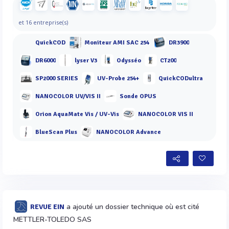
et 16 entreprise(s)
QuickCOD
Moniteur AMI SAC 254
DR3900
DR6000
lyser V3
Odysséo
CT200
SP2000 SERIES
UV-Probe 254+
QuickCODultra
NANOCOLOR UV/VIS II
Sonde OPUS
Orion AquaMate Vis / UV-Vis
NANOCOLOR VIS II
BlueScan Plus
NANOCOLOR Advance
a ajouté un dossier technique où est cité
REVUE EIN
METTLER-TOLEDO SAS