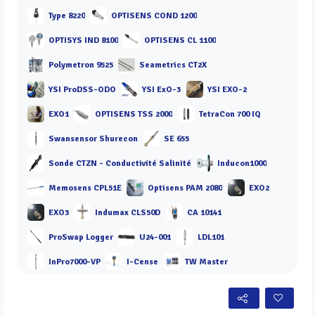
Type 8220
OPTISENS COND 1200
OPTISYS IND 8100
OPTISENS CL 1100
Polymetron 9525
Seametrics CT2X
YSI ProDSS-ODO
YSI ExO-3
YSI EXO-2
EXO1
OPTISENS TSS 2000
TetraCon 700 IQ
Swansensor Shurecon
SE 655
Sonde CTZN - Conductivité Salinité
Inducon1000
Memosens CPL51E
Optisens PAM 2080
EXO2
EXO3
Indumax CLS50D
CA 10141
ProSwap Logger
U24-001
LDL101
InPro7000-VP
I-Cense
TW Master