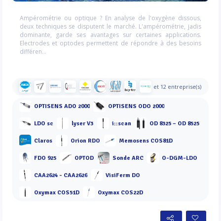
Ampérométrie ou optique ? En analyse de l'oxygène dissous,
deux techniques se disputent le marché. L'ampérométrie, jadis
dominante, garde ses avantages sur certaines applications.
Electrodes et optodes permettent de répondre à des besoins
différen...
et 12 entreprise(s)
OPTISENS ADO 2000
OPTISENS ODO 2000
LDO sc
lyser V3
i::scan
OD 8325 – OD 8525
Claros
Orion RDO
Memosens COS81D
FDO 925
OPTOD
Sonde ARC
O-DGM-LDO
CAA2624 - CAA2626
VisiFerm DO
Oxymax COS51D
Oxymax COS22D