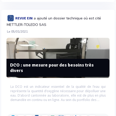
a ajouté un dossier technique où est cité
REVUE EIN
METTLER-TOLEDO SAS
Le 05/01/2021
DCO : une mesure pour des besoins très
divers
La DCO est un indicateur essentiel de la qualité de l’eau qui
représente la quantité d’oxygène nécessaire pour dépolluer une
eau. D’abord cantonnée au laboratoire, elle est de plus en plus
demandée en continu ou en ligne. Au sein du portfolio des ...