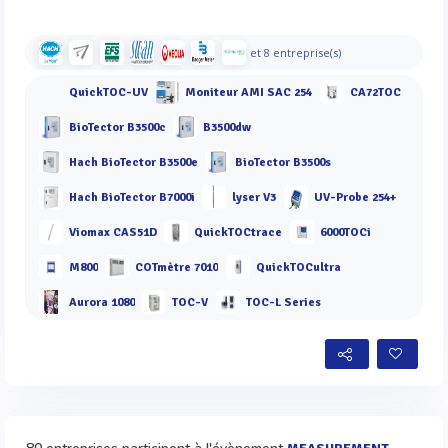
et 8 entreprise(s)
QuickTOC-UV
Moniteur AMI SAC 254
CA72TOC
BioTector B3500c
B3500dw
Hach BioTector B3500e
BioTector B3500s
Hach BioTector B7000i
lyser V3
UV-Probe 254+
Viomax CAS51D
QuickTOCtrace
6000TOCi
M800
COTmètre 7010
QuickTOCultra
Aurora 1080
TOC-V
TOC-L Series