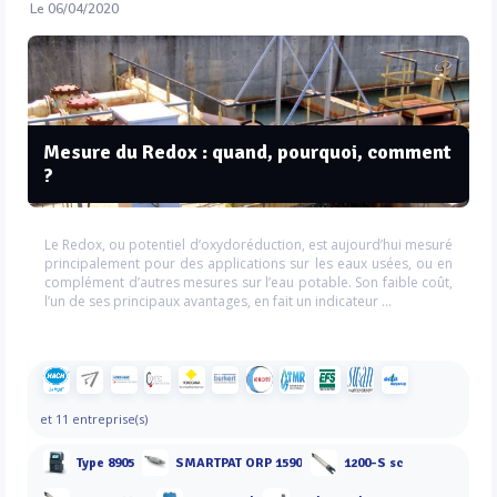
Le 06/04/2020
Mesure du Redox : quand, pourquoi, comment
?
Le Redox, ou potentiel d’oxydoréduction, est aujourd’hui mesuré
principalement pour des applications sur les eaux usées, ou en
complément d’autres mesures sur l’eau potable. Son faible coût,
l’un de ses principaux avantages, en fait un indicateur ...
et 11 entreprise(s)
Type 8905
SMARTPAT ORP 1590
1200-S sc