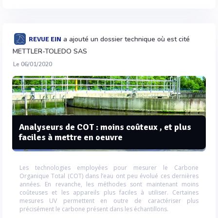
a ajouté un dossier technique où est cité
REVUE EIN
METTLER-TOLEDO SAS
Le 06/01/2020
Analyseurs de COT : moins coûteux , et plus
faciles à mettre en oeuvre
Les technologies employées pour mesurer le Carbone
Organique Total (COT) dans l’eau ont peu évolué ces dernières
années. En revanche, les méthodes sont maintenant moins
coûteuses et les appareils plus faciles à utiliser. Certaines
mesures UV permettent en outre de caractériser plus
précisément le carbone présent dans les échantillons.