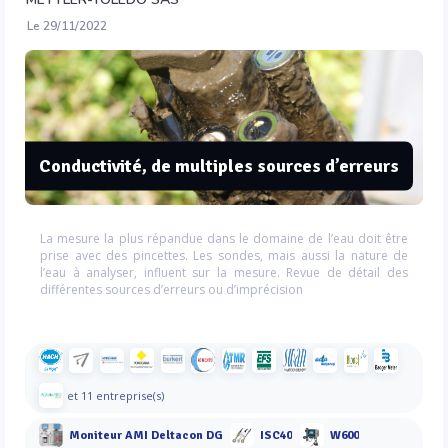
Le 29/11/2022
Conductivité, de multiples sources d’erreurs
La mesure la plus répandue dans le domaine de l’eau doit être
prise avec des pincettes. Les sondes, mais aussi la nature de
l’eau à analyser, influent sur la mesure. Revue de détail des
différentes sources d’erreurs ou d’imprécision
et 11 entreprise(s)
Moniteur AMI Deltacon DG
ISC40
W600