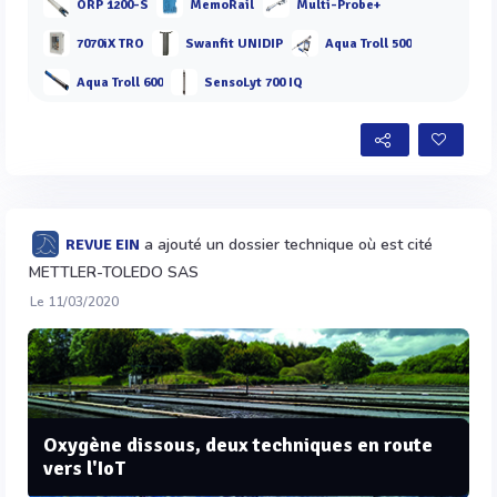
ORP 1200-S
MemoRail
Multi-Probe+
7070iX TRO
Swanfit UNIDIP
Aqua Troll 500
Aqua Troll 600
SensoLyt 700 IQ
a ajouté un dossier technique où est cité
REVUE EIN
METTLER-TOLEDO SAS
Le 11/03/2020
Oxygène dissous, deux techniques en route
vers l'IoT