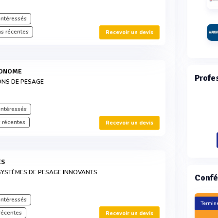
intéressés
s récentes
Recevoir un devis
UTONOME
Profe
ONS DE PESAGE
intéressés
 récentes
Recevoir un devis
ES
SYSTÈMES DE PESAGE INNOVANTS
Confé
intéressés
Terminé
récentes
Recevoir un devis