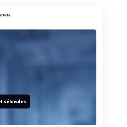
rticle
et véhicules