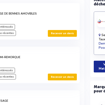
déche
GE DE BENNES AMOVIBLES
intéressés
s récentes
Recevoir un devis
Se
Taux
Dema
Pose
EMI-REMORQUE
V
Mat
intéressés
s récentes
Recevoir un devis
Marqu
pour 
ESAGE