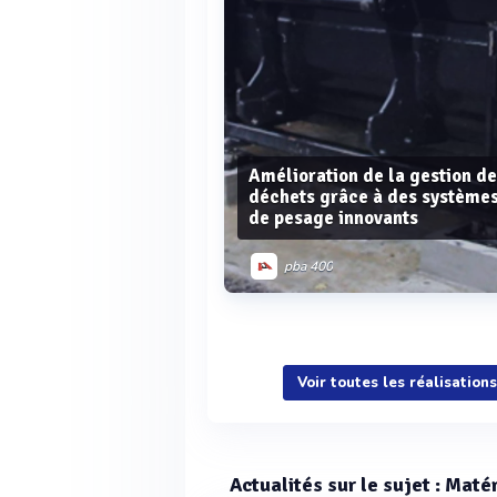
Amélioration de la gestion d
déchets grâce à des système
de pesage innovants
pba 400
Voir plus
Voir toutes les réalisatio
Actualités sur le sujet : Mat