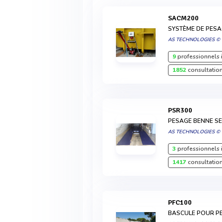
SACM200
SYSTÈME DE PESA
AS TECHNOLOGIES ©
9
professionnels 
1852
consultation
PSR300
PESAGE BENNE S
AS TECHNOLOGIES ©
3
professionnels 
1417
consultation
PFC100
BASCULE POUR P