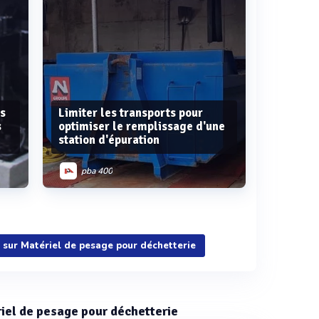
es
Limiter les transports pour
s
optimiser le remplissage d'une
station d'épuration
pba 400
Voir plus
ns sur Matériel de pesage pour déchetterie
ériel de pesage pour déchetterie