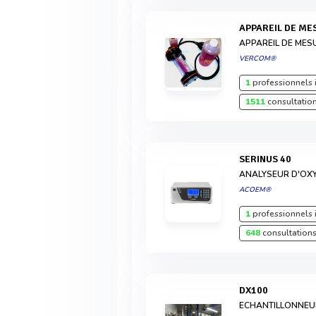
APPAREIL DE M
APPAREIL DE MES
VERCOM®
1
professionnels 
1511
consultation
SERINUS 40
ANALYSEUR D'OX
ACOEM®
1
professionnels 
648
consultations
DX100
ECHANTILLONNEUR