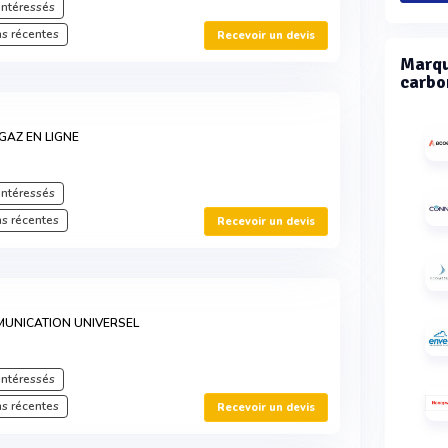
intéressés
s récentes
Recevoir un devis
Marqu
carbon
GAZ EN LIGNE
intéressés
s récentes
Recevoir un devis
MUNICATION UNIVERSEL
intéressés
s récentes
Recevoir un devis