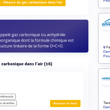
Pose
: Mesure du gaz carbonique dans l'air
 appelé gaz carbonique ou anhydride
norganique dont la formule chimique est
ructure linéaire de la forme O=C=O.
Pa
Dema
Pose
 carbonique dans l'air (16)
intéressés
Taux
s récentes
Recevoir un devis
Dema