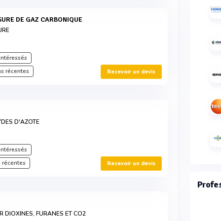
ESURE DE GAZ CARBONIQUE
URE
intéressés
s récentes
Recevoir un devis
YDES D'AZOTE
intéressés
 récentes
Recevoir un devis
Profe
 DIOXINES, FURANES ET CO2