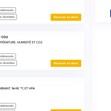
intéressés
s récentes
Recevoir un devis
T CO2
PÉRATURE, HUMIDITÉ ET CO2
intéressés
s récentes
Recevoir un devis
BIANT, %HR, °C ET HPA
intéressés