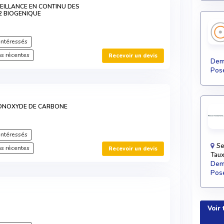
EILLANCE EN CONTINU DES
2 BIOGENIQUE
intéressés
s récentes
Recevoir un devis
Dema
Pose
ONOXYDE DE CARBONE
intéressés
Se
s récentes
Recevoir un devis
Taux
Dema
Pose
Voir 