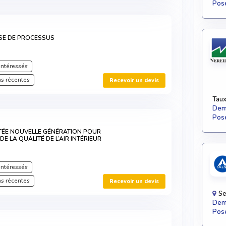
Pose
YSE DE PROCESSUS
intéressés
s récentes
Recevoir un devis
Taux
Dema
Pose
TÉE NOUVELLE GÉNÉRATION POUR
DE LA QUALITÉ DE L’AIR INTÉRIEUR
intéressés
s récentes
Recevoir un devis
Se
Dema
Pose