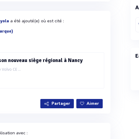
A
a été ajouté(e) où est cité :
ayola
arque)
E
on nouveau siège régional à Nancy
 Volvo CE ...
Partager
Aimer
isation avec :