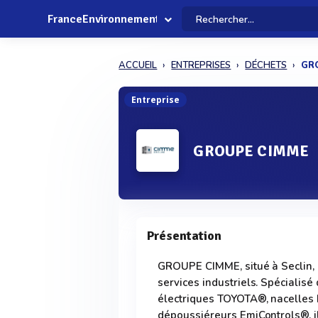
FranceEnvironnement
ACCUEIL
ENTREPRISES
DÉCHETS
GR
Entreprise
GROUPE CIMME
Présentation
GROUPE CIMME, situé à Seclin, 
services industriels. Spécialisé
électriques TOYOTA®, nacelle
dépoussiéreurs EmiControls®, i