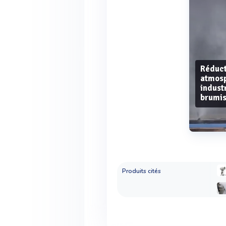
Réduct
atmosp
industr
brumis
Produits cités