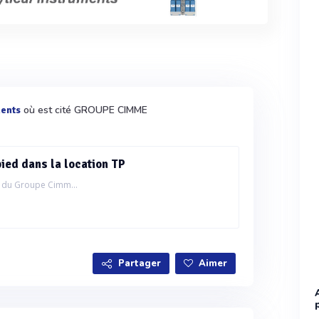
où est cité GROUPE CIMME
ents
ied dans la location TP
 du Groupe Cimm...
Partager
Aimer