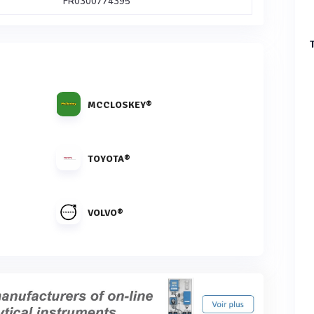
FR0300774395
MCCLOSKEY®
TOYOTA®
VOLVO®