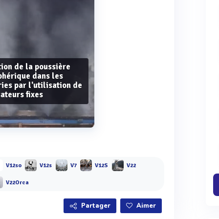
ion de la poussière
hérique dans les
ies par l'utilisation de
ateurs fixes
Voir plus
V12so
V12s
V7
V12S
V22
V22Orca
Partager
Aimer