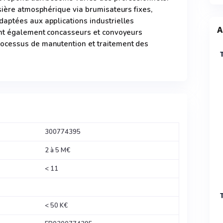
sière atmosphérique via brumisateurs fixes,
aptées aux applications industrielles
A
ent également concasseurs et convoyeurs
ocessus de manutention et traitement des
300774395
2 à 5 M€
< 11
< 50 K€