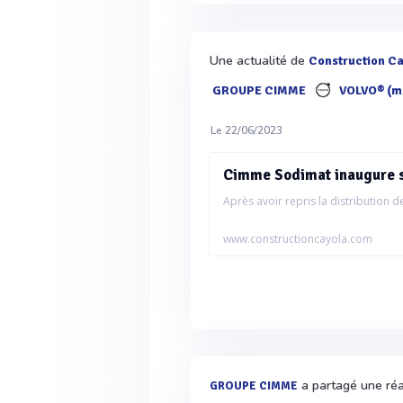
Une actualité de
Construction C
GROUPE CIMME
VOLVO® (m
Le 22/06/2023
Cimme Sodimat inaugure s
Après avoir repris la distribution de
www.constructioncayola.com
a partagé une réal
GROUPE CIMME