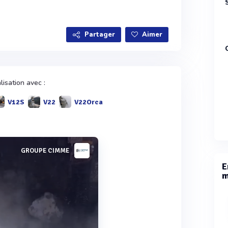
Partager
Aimer
isation avec :
V12S
V22
V22Orca
GROUPE CIMME
E
m