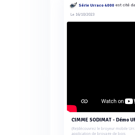
est cité d
Série Urraco 4000
Le 16/10/2023
CIMME SODIMAT - Démo UR
(Re)découvrez le broyeur mobile Urr
application de broyage de bois