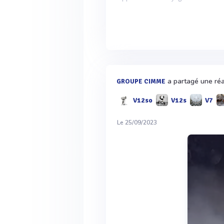
a partagé une réal
GROUPE CIMME
V12so
V12s
V7
Le 25/09/2023