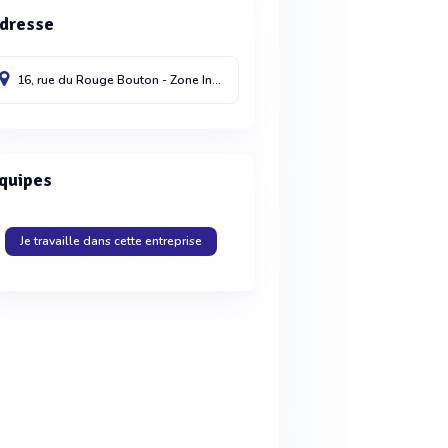
dresse
16, rue du Rouge Bouton - Zone Industrielle B
SECLIN
59113
France
quipes
Je travaille dans cette entreprise