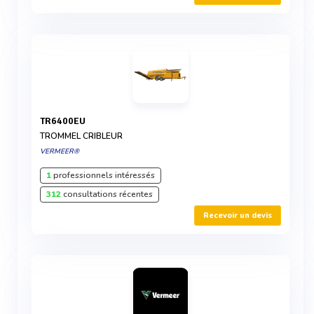
TR6400EU
TROMMEL CRIBLEUR
VERMEER®
1
professionnels intéressés
312
consultations récentes
Recevoir un devis