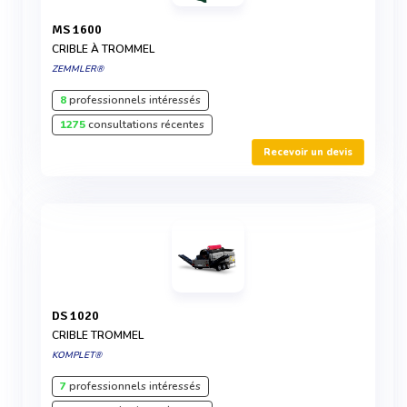
MS 1600
CRIBLE À TROMMEL
ZEMMLER®
8
professionnels intéressés
1275
consultations récentes
Recevoir un devis
DS 1020
CRIBLE TROMMEL
KOMPLET®
7
professionnels intéressés