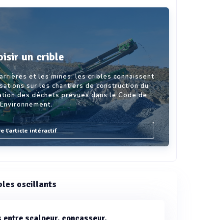
isir un crible
carrières et les mines, les cribles connaissent
isations sur les chantiers de construction du
nation des déchets prévues dans le Code de
’Environnement.
re l'article intéractif
bles oscillants
s entre scalpeur, concasseur,