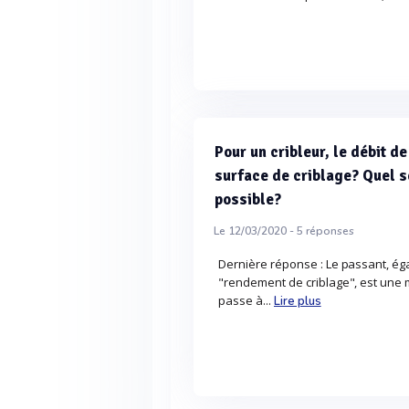
Pour un cribleur, le débit de
surface de criblage? Quel s
possible?
Le 12/03/2020 -
5
réponses
Dernière réponse : Le passant, é
"rendement de criblage", est une 
passe à...
Lire plus