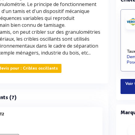
ranulométrie. Le principe de fonctionnement
e d'un tamis et d'un dispositif mécanique
fréquences variables qui reproduit
ain bien connu de tamisage.
 tamis, on peut cribler sur des granulométries
riaux, les cribles oscillants sont utilisés
nvironnementaux dans le cadre de séparation
Taux
emple ménagers, industrie du bois, etc...
Dema
Pose
vis pour : Cribles oscillants
Voir 
ants (7)
Marqu
MT2