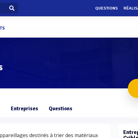
QUESTIONS
RÉALIS
NTS
s
s
Entreprises
Questions
Entrep
appareillages destinés à trier des matériaux
Crible