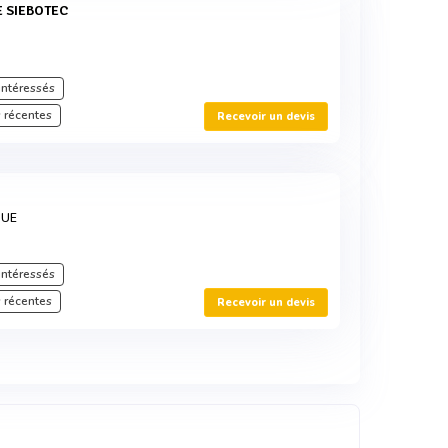
E SIEBOTEC
intéressés
 récentes
Recevoir un devis
QUE
intéressés
 récentes
Recevoir un devis