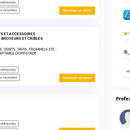
intéressés
s récentes
Recevoir un devis
 BROYEURS ET CRIBLES
, DENTS, TAPIS, TROMMELS ETC ...
APTABLE DOPPSTADT
intéressés
s récentes
Recevoir un devis
Profe
T
intéressés