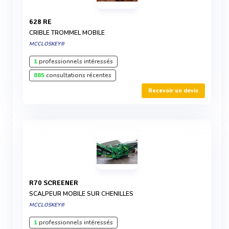
628 RE
CRIBLE TROMMEL MOBILE
MCCLOSKEY®
1
professionnels intéressés
885
consultations récentes
Recevoir un devis
R70 SCREENER
SCALPEUR MOBILE SUR CHENILLES
MCCLOSKEY®
1
professionnels intéressés