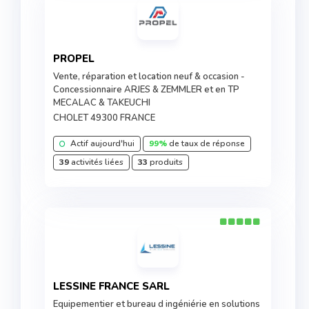
PROPEL
Vente, réparation et location neuf & occasion -
Concessionnaire ARJES & ZEMMLER et en TP
MECALAC & TAKEUCHI
CHOLET 49300 FRANCE
Actif aujourd'hui
99%
de taux de réponse
39
activités liées
33
produits
LESSINE FRANCE SARL
Equipementier et bureau d ingéniérie en solutions