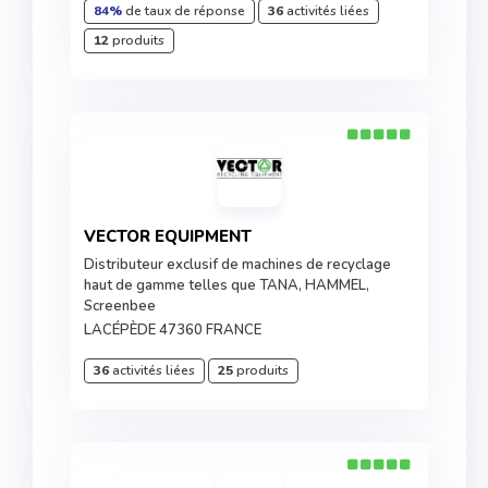
84%
de taux de réponse
36
activités liées
12
produits
VECTOR EQUIPMENT
Distributeur exclusif de machines de recyclage
haut de gamme telles que TANA, HAMMEL,
Screenbee
LACÉPÈDE 47360 FRANCE
36
activités liées
25
produits