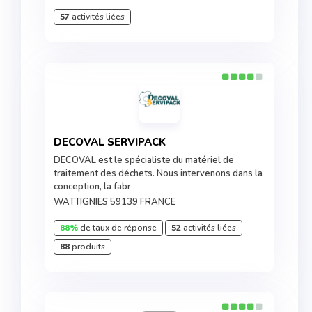
57
activités liées
DECOVAL SERVIPACK
DECOVAL est le spécialiste du matériel de
traitement des déchets. Nous intervenons dans la
conception, la fabr
WATTIGNIES 59139 FRANCE
88%
de taux de réponse
52
activités liées
88
produits