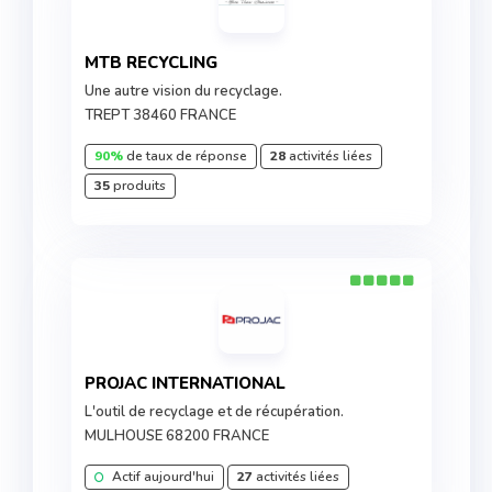
MTB RECYCLING
Une autre vision du recyclage.
TREPT 38460 FRANCE
90%
de taux de réponse
28
activités liées
35
produits
PROJAC INTERNATIONAL
L'outil de recyclage et de récupération.
MULHOUSE 68200 FRANCE
Actif aujourd'hui
27
activités liées