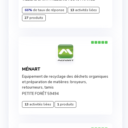
66%
de taux de réponse
13
activités liées
27
produits
MÉNART
Equipement de recyclage des déchets organiques
et préparation de matières: broyeurs,
retourneurs, tamis
PETITE FORÊT 59494
13
activités liées
1
produits