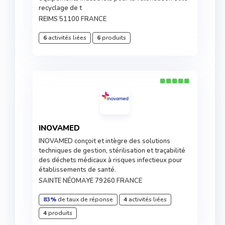
recyclage de t
REIMS 51100 FRANCE
6
activités liées
6
produits
INOVAMED
INOVAMED conçoit et intègre des solutions
techniques de gestion, stérilisation et traçabilité
des déchets médicaux à risques infectieux pour
établissements de santé.
SAINTE NÉOMAYE 79260 FRANCE
83%
de taux de réponse
4
activités liées
4
produits