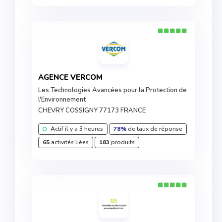
AGENCE VERCOM
Les Technologies Avancées pour la Protection de
l'Environnement
CHEVRY COSSIGNY 77173 FRANCE
Actif il y a 3 heures
78%
de taux de réponse
65
activités liées
183
produits