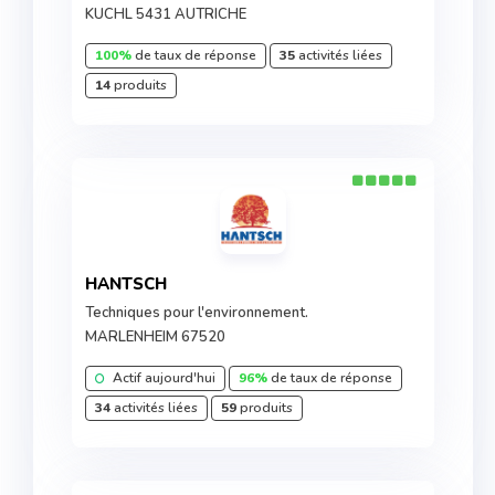
KUCHL 5431 AUTRICHE
100%
de taux de réponse
35
activités liées
14
produits
HANTSCH
Techniques pour l'environnement.
MARLENHEIM 67520
Actif aujourd'hui
96%
de taux de réponse
34
activités liées
59
produits