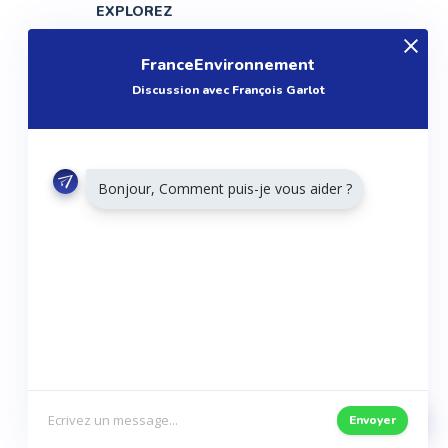
EXPLOREZ
Produits
FranceEnvironnement
Entreprises
Discussion avec François Garlot
Questions
Réalisations
Tutoriels
Bonjour, Comment puis-je vous aider ?
Articles
Agenda
RESTONS CONNECTÉS
Twitter
Facebook
Linkedin
Envoyer