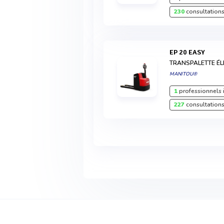
230
consultations
EP 20 EASY
TRANSPALETTE ÉL
MANITOU®
1
professionnels 
227
consultations