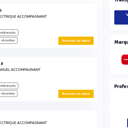
5
V
LECTRIQUE ACCOMPAGNANT
intéressés
 récentes
Recevoir un devis
Marqu
18
MANUEL ACCOMPAGNANT
Profe
intéressés
 récentes
Recevoir un devis
LECTRIQUE ACCOMPAGNANT