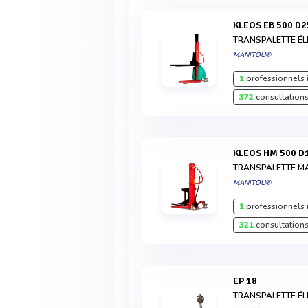
KLEOS EB 500 D2
TRANSPALETTE É
MANITOU®
1
professionnels 
372
consultations
KLEOS HM 500 D
TRANSPALETTE 
MANITOU®
1
professionnels 
321
consultations
EP 18
TRANSPALETTE É