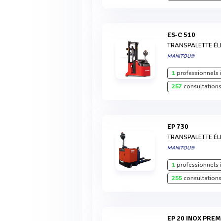
ES-C 510
TRANSPALETTE É
MANITOU®
1
professionnels 
257
consultations
EP 730
TRANSPALETTE ÉL
MANITOU®
1
professionnels 
255
consultations
EP 20 INOX PRE