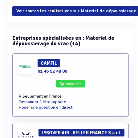
Voir plus
Voir toutes les réalisations sur Materiel de dépoussierage
Entreprises spécialisées en : Materiel de
dépoussierage du vrac (14)
CAMFIL
01 46 52 48 00
Sponsorisée
Seulement en France
Demander à être rappelé
Poser une question en direct
LYBOVER AIR - KELLER FRANCE S.a.r.l.