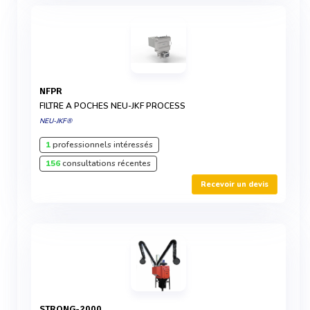
NFPR
FILTRE A POCHES NEU-JKF PROCESS
NEU-JKF®
1
professionnels intéressés
156
consultations récentes
Recevoir un devis
STRONG-2000