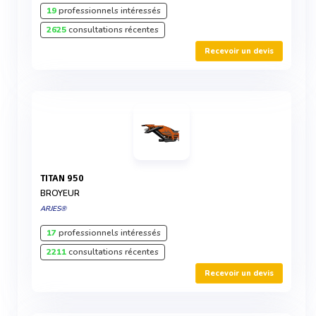
19
professionnels intéressés
2625
consultations récentes
Recevoir un devis
TITAN 950
BROYEUR
ARJES®
17
professionnels intéressés
2211
consultations récentes
Recevoir un devis