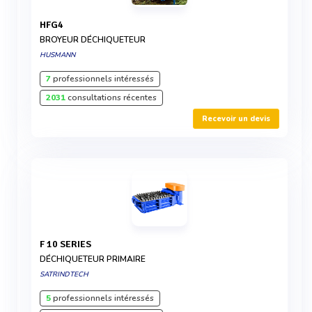
HFG4
BROYEUR DÉCHIQUETEUR
HUSMANN
7
professionnels intéressés
2031
consultations récentes
Recevoir un devis
F 10 SERIES
DÉCHIQUETEUR PRIMAIRE
SATRINDTECH
5
professionnels intéressés