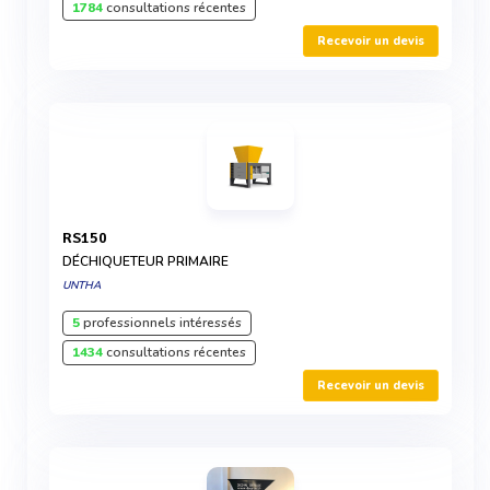
1784
consultations récentes
Recevoir un devis
RS150
DÉCHIQUETEUR PRIMAIRE
UNTHA
5
professionnels intéressés
1434
consultations récentes
Recevoir un devis