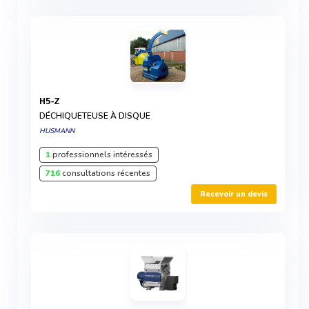
H5-Z
DÉCHIQUETEUSE À DISQUE
HUSMANN
1
professionnels intéressés
716
consultations récentes
Recevoir un devis