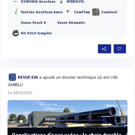
OSMORIA Geoclean
HYDROCYL
TenCate GeoClean Azure
CamFlow
Camlevel
Vanne Stock O
Vanne Déomatic
Kit SOLO tempête
a ajouté un dossier technique où est cité
REVUE EIN
AMIBLU
Le 18/11/2022
Canalisations d’eaux usées : le choix durable