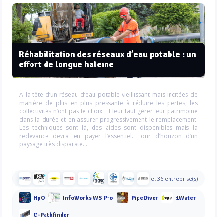
Réhabilitation des réseaux d’eau potable : un
effort de longue haleine
A la tête d’un réseau d’eau potable vieillissant mais incitées de
manière de plus en plus pressante à réduire les pertes, les
collectivités n’ont pas le choix : il leur faut gérer leur patrimoine
dans la durée et en assurer progressivement le remplacement.
Les techniques sont là, des aides sont disponibles mais la
redevance devra en payer l’essentiel. Tour d’horizon d’un
paysage très disparate…
et 36 entreprise(s)
HpO
InfoWorks WS Pro
PipeDiver
1Water
C-Pathfinder