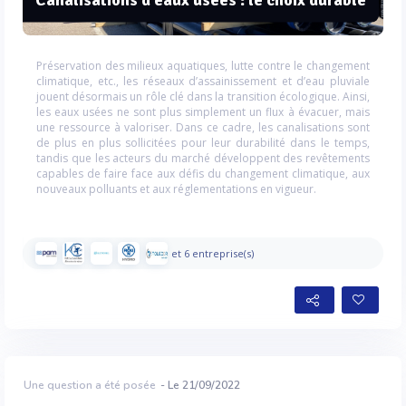
Préservation des milieux aquatiques, lutte contre le changement
climatique, etc., les réseaux d’assainissement et d’eau pluviale
jouent désormais un rôle clé dans la transition écologique. Ainsi,
les eaux usées ne sont plus simplement un flux à évacuer, mais
une ressource à valoriser. Dans ce cadre, les canalisations sont
de plus en plus sollicitées pour leur durabilité dans le temps,
tandis que les acteurs du marché développent des revêtements
capables de faire face aux défis du changement climatique, aux
nouveaux polluants et aux réglementations en vigueur.
et 6 entreprise(s)
Une question a été posée
- Le 21/09/2022