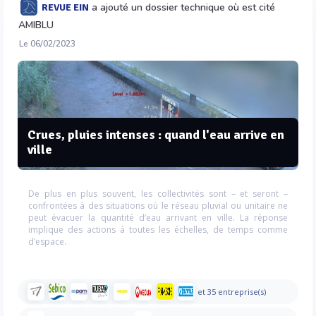
a ajouté un dossier technique où est cité
REVUE EIN
AMIBLU
Le 06/02/2023
Crues, pluies intenses : quand l'eau arrive en
ville
De plus en plus souvent, les collectivités sont – et seront –
confrontées à des situations où le réseau pluvial ou unitaire ne
peut évacuer la quantité d’eau arrivant en ville. La réponse
implique des actions à toutes les échelles, de temps comme
d’espace.
et 35 entreprise(s)