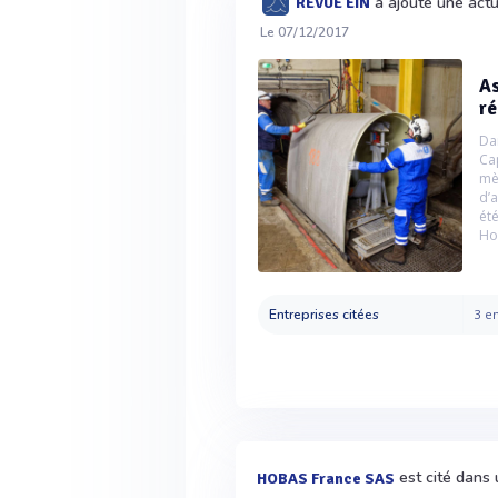
a ajouté une act
REVUE EIN
Le 07/12/2017
As
ré
Dan
Ca
mè
d’
ét
Ho
Entreprises citées
3 en
est cité dans 
HOBAS France SAS