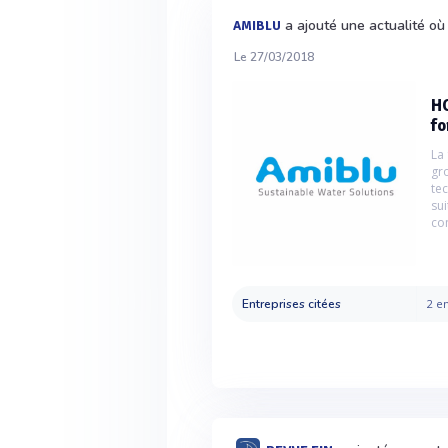
a ajouté une actualité 
AMIBLU
Le 27/03/2018
HO
fo
La
gr
te
su
co
Entreprises citées
2 en