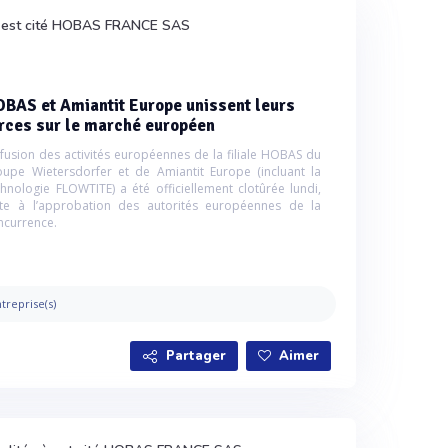
où est cité HOBAS FRANCE SAS
BAS et Amiantit Europe unissent leurs
rces sur le marché européen
 fusion des activités européennes de la filiale HOBAS du
oupe Wietersdorfer et de Amiantit Europe (incluant la
chnologie FLOWTITE) a été officiellement clotûrée lundi,
ite à l’approbation des autorités européennes de la
ncurrence.
treprise(s)
Partager
Aimer