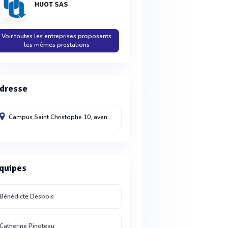
HUOT SAS
Voir toutes les entreprises proposants
les mêmes prestations
dresse
Campus Saint Christophe 10, avenue de l'Entreprise
Cergy
95800
quipes
Bénédicte Desbois
Catherine Pinoteau