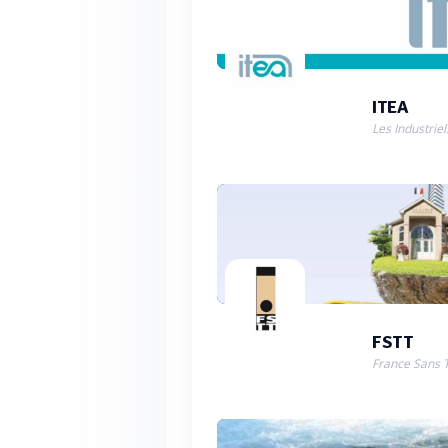
ITEA
FSTT
France Sans 