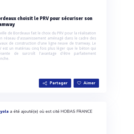
rdeaux choisit le PRV pour sécuriser son
ramway
ville de Bordeaux fait le choix du PRV pour la réalisation
un réseau d'assainissement aménagé dans le cadre des
avaux de construction d'une ligne neuve de tramway. Le
V est un matériau cinq fois plus léger que le béton qui
ésente de surcroît l'avantage d'être parfaitement
anche.
Partager
Aimer
a été ajouté(e) où est cité HOBAS FRANCE
ayola