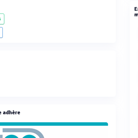
E
m
S
e adhère