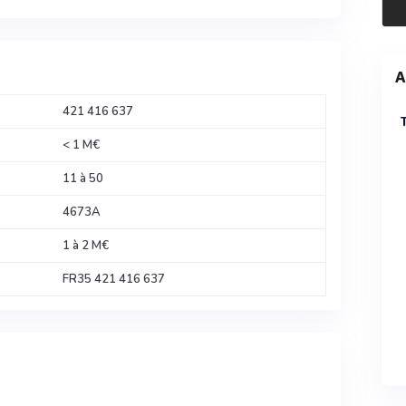
A
421 416 637
< 1 M€
11 à 50
4673A
1 à 2 M€
FR35 421 416 637