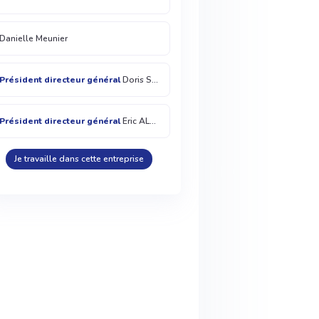
Danielle Meunier
Président directeur général
Doris STROHMAIER
Président directeur général
Eric ALBARET
Je travaille dans cette entreprise