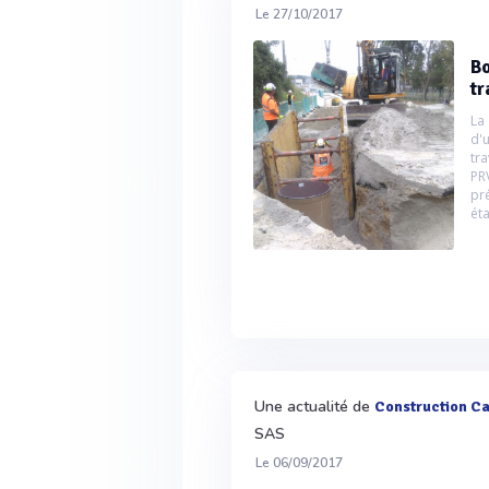
Le 27/10/2017
Bo
t
La 
d'
tr
PR
pr
ét
Une actualité de
Construction C
SAS
Le 06/09/2017