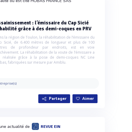
ualité où est cité HOBAS FRANCE SAS
sainissement : l’émissaire du Cap Sicié
habilité grâce à des demi-coques en PRV
s la région de Toulon, la réhabilitation de l’émissaire du
p Sicié, de 6.400 mètres de longueur et plus de 100
tres de profondeur par endroits, est en voie
achèvement. La réhabilitation de la voute de l’émissaire a
é réalisée grâce à la pose de demi-coques NC Line
bas, fabriquées sur mesure par Amiblu.
treprise(s)
Partager
Aimer
une actualité de
REVUE EIN