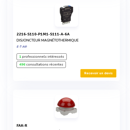
2216-S110-P1M1-S111-A-6A
DISJONCTEUR MAGNÉTOTHERMIQUE
E-T-A®
1
professionnels intéressés
496
consultations récentes
Recevoir un devis
FAK-R