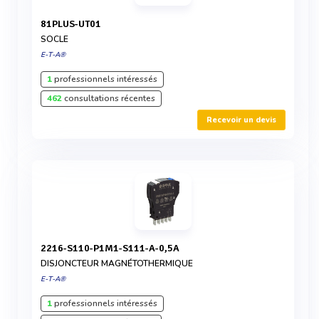
81PLUS-UT01
SOCLE
E-T-A®
1
professionnels intéressés
462
consultations récentes
Recevoir un devis
2216-S110-P1M1-S111-A-0,5A
DISJONCTEUR MAGNÉTOTHERMIQUE
E-T-A®
1
professionnels intéressés