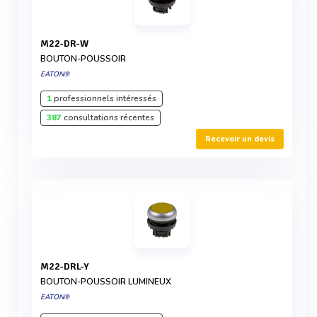
M22-DR-W
BOUTON-POUSSOIR
EATON®
1
professionnels intéressés
387
consultations récentes
Recevoir un devis
M22-DRL-Y
BOUTON-POUSSOIR LUMINEUX
EATON®