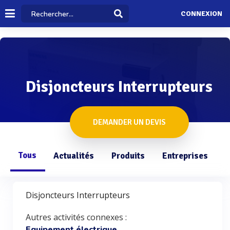
CONNEXION
Disjoncteurs Interrupteurs
DEMANDER UN DEVIS
Tous
Actualités
Produits
Entreprises
Q
Disjoncteurs Interrupteurs
Autres activités connexes :
,
Equipement électrique