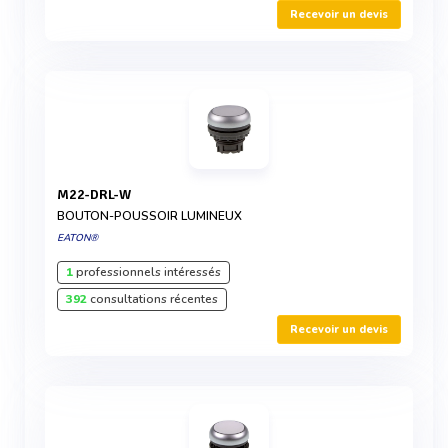
Recevoir un devis
M22-DRL-W
BOUTON-POUSSOIR LUMINEUX
EATON®
1
professionnels intéressés
392
consultations récentes
Recevoir un devis