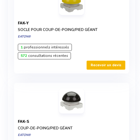
FAK-Y
SOCLE POUR COUP-DE-POING/PIED GÉANT
EATON®
1
professionnels intéressés
572
consultations récentes
Recevoir un devis
FAK-S
COUP-DE-POING/PIED GÉANT
EATON®