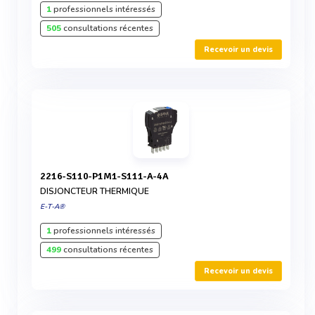
1
professionnels intéressés
505
consultations récentes
Recevoir un devis
2216-S110-P1M1-S111-A-4A
DISJONCTEUR THERMIQUE
E-T-A®
1
professionnels intéressés
499
consultations récentes
Recevoir un devis