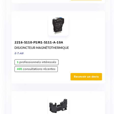
2216-S110-P1M1-S111-A-10A
DISJONCTEUR MAGNÉTOTHERMIQUE
E-T-A®
1
professionnels intéressés
465
consultations récentes
Recevoir un devis