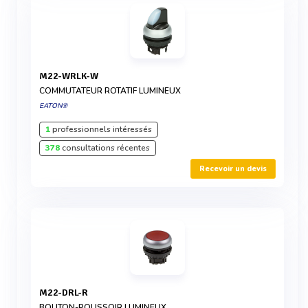
M22-WRLK-W
COMMUTATEUR ROTATIF LUMINEUX
EATON®
1
professionnels intéressés
378
consultations récentes
Recevoir un devis
M22-DRL-R
BOUTON-POUSSOIR LUMINEUX