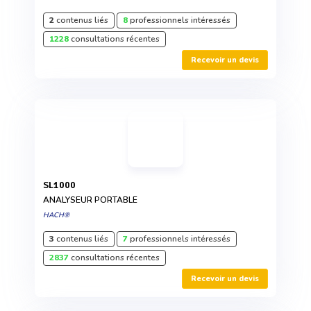
2
contenus liés
8
professionnels intéressés
1228
consultations récentes
Recevoir un devis
SL1000
ANALYSEUR PORTABLE
HACH®
3
contenus liés
7
professionnels intéressés
2837
consultations récentes
Recevoir un devis