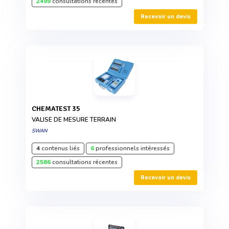
2499
consultations récentes
Recevoir un devis
CHEMATEST 35
VALISE DE MESURE TERRAIN
SWAN
4
contenus liés
6
professionnels intéressés
2586
consultations récentes
Recevoir un devis