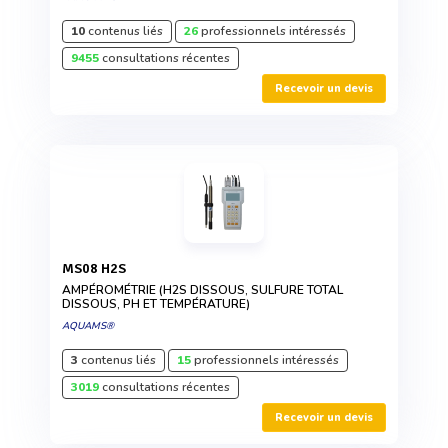
10
contenus liés
26
professionnels intéressés
9455
consultations récentes
Recevoir un devis
MS08 H2S
AMPÉROMÉTRIE (H2S DISSOUS, SULFURE TOTAL
DISSOUS, PH ET TEMPÉRATURE)
AQUAMS®
3
contenus liés
15
professionnels intéressés
3019
consultations récentes
Recevoir un devis