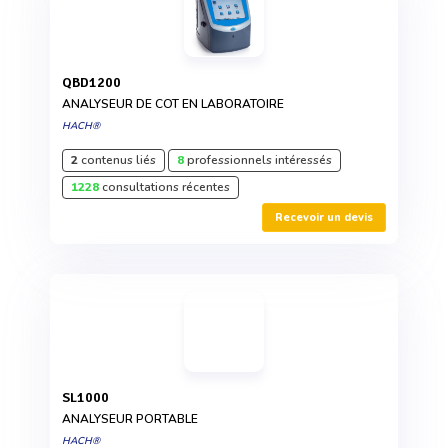
QBD1200
ANALYSEUR DE COT EN LABORATOIRE
HACH®
2
contenus liés
8
professionnels intéressés
1228
consultations récentes
Recevoir un devis
SL1000
ANALYSEUR PORTABLE
HACH®