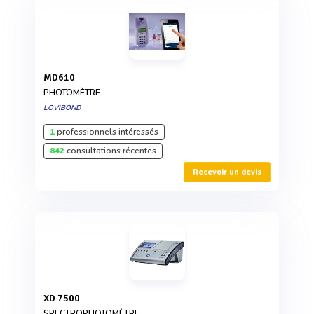
MD610
PHOTOMÈTRE
LOVIBOND
1
professionnels intéressés
842
consultations récentes
Recevoir un devis
XD 7500
SPECTROPHOTOMÈTRE