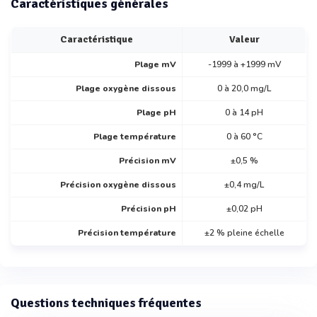
Caractéristiques générales
Caractéristique
Valeur
Plage mV
-1999 à +1999 mV
Plage oxygène dissous
0 à 20,0 mg/L
Plage pH
0 à 14 pH
Plage température
0 à 60 °C
Précision mV
±0,5 %
Précision oxygène dissous
±0,4 mg/L
Précision pH
±0,02 pH
Précision température
±2 % pleine échelle
Questions techniques fréquentes