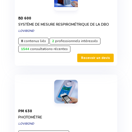
BD 600
SYSTÈME DE MESURE RESPIROMÉTRIQUE DE LA DBO
LOVIBOND
8
contenus liés
2
professionnels intéressés
1544
consultations récentes
Recevoir un devis
PM 630
PHOTOMÈTRE
LOVIBOND