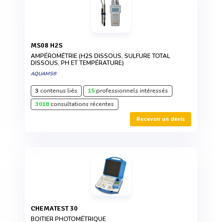
MS08 H2S
AMPÉROMÉTRIE (H2S DISSOUS, SULFURE TOTAL
DISSOUS, PH ET TEMPÉRATURE)
AQUAMS®
3
contenus liés
15
professionnels intéressés
3018
consultations récentes
Recevoir un devis
CHEMATEST 30
BOITIER PHOTOMÉTRIQUE