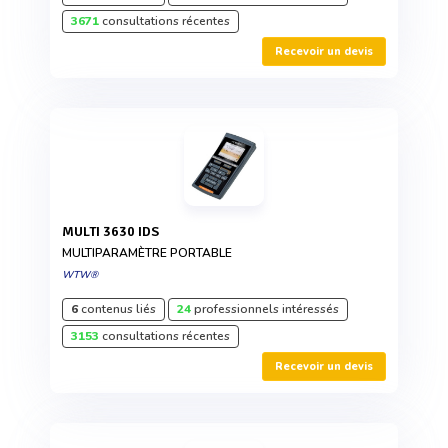
3671
consultations récentes
Recevoir un devis
MULTI 3630 IDS
MULTIPARAMÈTRE PORTABLE
WTW®
6
contenus liés
24
professionnels intéressés
3153
consultations récentes
Recevoir un devis