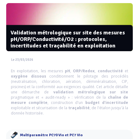
Validation métrologique sur site des mesures
pH/ORP/Conductivité/O2 : protocoles,
incertitudes et traçabilité en exploitation
Le 23/03/2026
En exploitation, les mesures
pH
,
ORP/Redox
,
conductivité
et
oxygène dissous
conditionnent le pilotage des procédés
(neutralisation, chloration, aération, déminéralisation, CIP,
piscines) et la conformité aux exigences qualité. Cet article détaille
une démarche de
validation métrologique sur site
pragmatique et « audit-ready » : vérification de la
chaîne de
mesure complète
, construction d'un
budget d'incertitude
exploitable et sécurisation de la
traçabilité
, de l'étalon jusqu'à la
donnée historisée.
Multiparamètre PC70 Vio et PC7 Vio