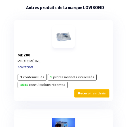
Autres produits de la marque LOVIBOND
MD200
PHOTOMÈTRE
LOVIBOND
3
contenus liés
5
professionnels intéressés
1541
consultations récentes
Recevoir un devis