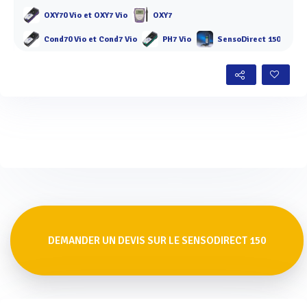
OXY70 Vio et OXY7 Vio
OXY7
Cond70 Vio et Cond7 Vio
PH7 Vio
SensoDirect 150
DEMANDER UN DEVIS SUR LE SENSODIRECT 150