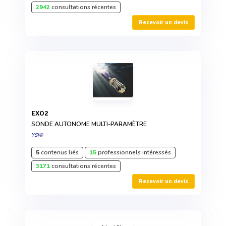
2942
consultations récentes
Recevoir un devis
EXO2
SONDE AUTONOME MULTI-PARAMÈTRE
YSI®
5
contenus liés
15
professionnels intéressés
3171
consultations récentes
Recevoir un devis