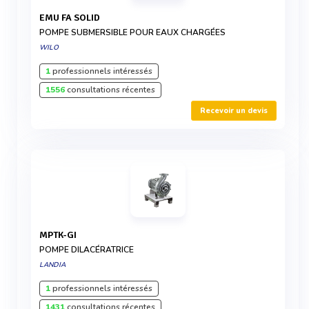
EMU FA SOLID
POMPE SUBMERSIBLE POUR EAUX CHARGÉES
WILO
1
professionnels intéressés
1556
consultations récentes
Recevoir un devis
MPTK-GI
POMPE DILACÉRATRICE
LANDIA
1
professionnels intéressés
1431
consultations récentes