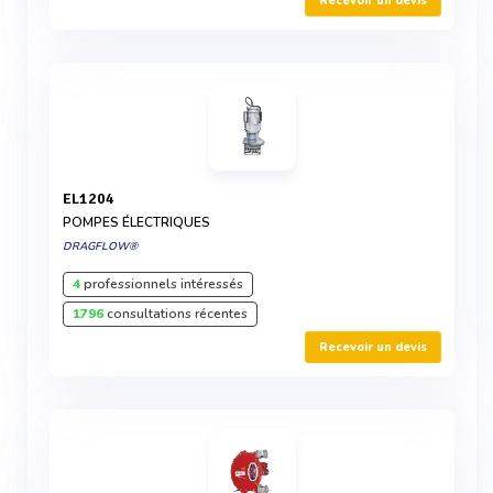
Recevoir un devis
EL1204
POMPES ÉLECTRIQUES
DRAGFLOW®
4
professionnels intéressés
1796
consultations récentes
Recevoir un devis