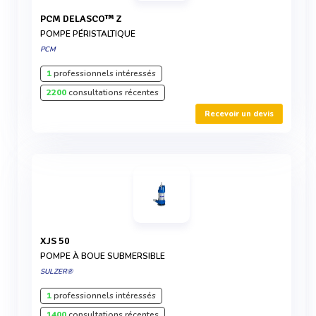
PCM DELASCO™ Z
POMPE PÉRISTALTIQUE
PCM
1
professionnels intéressés
2200
consultations récentes
Recevoir un devis
XJS 50
POMPE À BOUE SUBMERSIBLE
SULZER®
1
professionnels intéressés
1400
consultations récentes