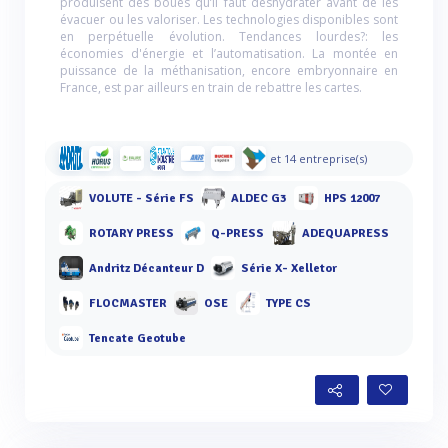
produisent des boues qu’il faut déshydrater avant de les
évacuer ou les valoriser. Les technologies disponibles sont
en perpétuelle évolution. Tendances lourdes?: les
économies d'énergie et l’automatisation. La montée en
puissance de la méthanisation, encore embryonnaire en
France, est par ailleurs en train de rebattre les cartes.
et 14 entreprise(s)
VOLUTE - Série FS
ALDEC G3
HPS 12007
ROTARY PRESS
Q-PRESS
ADEQUAPRESS
Andritz Décanteur D
Série X- Xelletor
FLOCMASTER
OSE
TYPE CS
Tencate Geotube