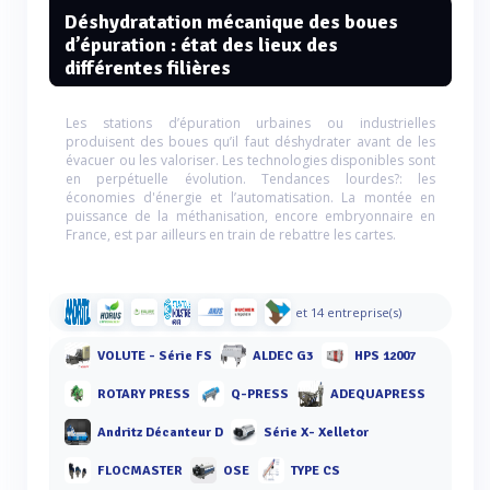
Déshydratation mécanique des boues
d’épuration : état des lieux des
différentes filières
Les stations d’épuration urbaines ou industrielles
produisent des boues qu’il faut déshydrater avant de les
évacuer ou les valoriser. Les technologies disponibles sont
en perpétuelle évolution. Tendances lourdes?: les
économies d'énergie et l’automatisation. La montée en
puissance de la méthanisation, encore embryonnaire en
France, est par ailleurs en train de rebattre les cartes.
et 14 entreprise(s)
VOLUTE - Série FS
ALDEC G3
HPS 12007
ROTARY PRESS
Q-PRESS
ADEQUAPRESS
Andritz Décanteur D
Série X- Xelletor
FLOCMASTER
OSE
TYPE CS