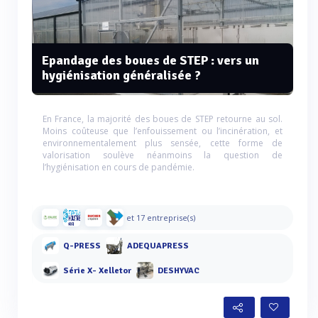
Epandage des boues de STEP : vers un
hygiénisation généralisée ?
En France, la majorité des boues de STEP retourne au sol.
Moins coûteuse que l’enfouissement ou l’incinération, et
environnementalement plus sensée, cette forme de
valorisation soulève néanmoins la question de
l’hygiénisation en cours de pandémie.
et 17 entreprise(s)
Q-PRESS
ADEQUAPRESS
Série X- Xelletor
DESHYVAC