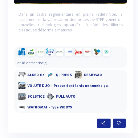
Dans un cadre réglementaire en pleine redéfinition, le
traitement et la valorisation des boues de STEP voient de
nouvelles technologies apparaître à côté des filières
classiques désormais matures.
et 18 entreprise(s)
ALDEC G3
Q-PRESS
DESHYVAC
VOLUTE DUO - Presse dont la vis ne touche pas les anneaux
SOLSTICE
FULL AUTO
WATROMAT - Type WBD75