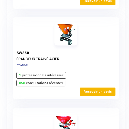
Recevoir un devis
SW260
ÉPANDEUR TRAINÉ ACIER
CEMO®
1
professionnels intéressés
858
consultations récentes
Recevoir un devis