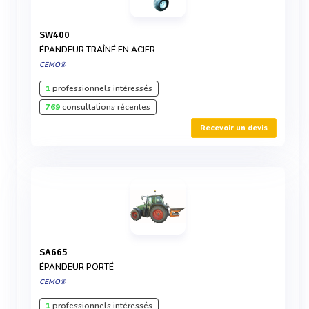
SW400
ÉPANDEUR TRAÎNÉ EN ACIER
CEMO®
1
professionnels intéressés
769
consultations récentes
Recevoir un devis
SA665
ÉPANDEUR PORTÉ
CEMO®
1
professionnels intéressés