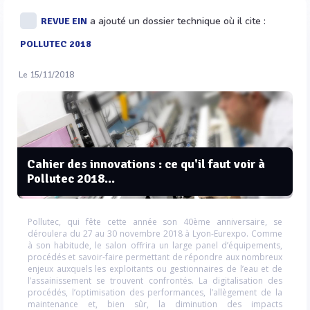
a ajouté un dossier technique où il cite :
REVUE EIN
POLLUTEC 2018
Le 15/11/2018
Cahier des innovations : ce qu'il faut voir à
Pollutec 2018...
Pollutec, qui fête cette année son 40ème anniversaire, se
déroulera du 27 au 30 novembre 2018 à Lyon-Eurexpo. Comme
à son habitude, le salon offrira un large panel d’équipements,
procédés et savoir-faire permettant de répondre aux nombreux
enjeux auxquels les exploitants ou gestionnaires de l’eau et de
l’assainissement se trouvent confrontés. La digitalisation des
procédés, l’optimisation des performances, l’allègement de la
maintenance et, bien sûr, la diminution des impacts