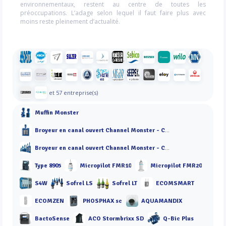
environnementaux, restent au centre de toutes les
préoccupations. L’adage selon lequel il faut faire plus avec
moins reste pleinement d’actualité.
et 57 entreprise(s)
Muffin Monster
Broyeur en canal ouvert Channel Monster - CDD
Broyeur en canal ouvert Channel Monster - CMD
Type 8905
Micropilot FMR10
Micropilot FMR20
S4W
Sofrel LS
Sofrel LT
ECOMSMART
ECOMZEN
PHOSPHAX sc
AQUAMANDIX
BactoSense
ACO Stormbrixx SD
Q-Bic Plus