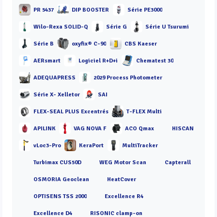
PR 5437
DIP BOOSTER
Série PE3000
Wilo-Rexa SOLID-Q
Série G
Série U Tsurumi
Série B
oxyfix® C-90
CBS Kaeser
AERsmart
Logiciel R+D+i
Chematest 30
ADEQUAPRESS
2029 Process Photometer
Série X- Xelletor
SAI
FLEX-SEAL PLUS Excentrés
T-FLEX Multi
APILINK
VAG NOVA F
ACO Qmax
HISCAN
vLoc3-Pro
KeraPort
MultiTracker
Turbimax CUS50D
WEG Motor Scan
Capterall
OSMORIA Geoclean
HeatCover
OPTISENS TSS 2000
Excellence R4
Excellence D4
RISONIC clamp-on