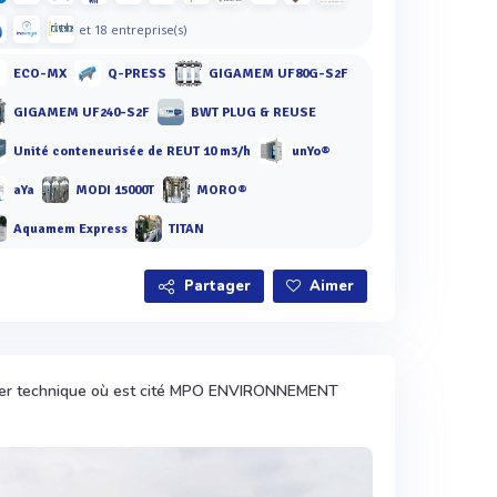
et 18 entreprise(s)
ECO-MX
Q-PRESS
GIGAMEM UF80G-S2F
GIGAMEM UF240-S2F
BWT PLUG & REUSE
Unité conteneurisée de REUT 10 m3/h
unYo®
aYa
MODI 15000T
MORO®
Aquamem Express
TITAN
Partager
Aimer
ier technique où est cité MPO ENVIRONNEMENT