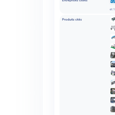
Entreprises citées
et 1
Produits cités