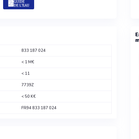
E
m
833 187 024
< 1 M€
< 11
7739Z
< 50 K€
FR94 833 187 024