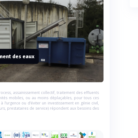
ement des eaux
cess, assainissement collectif, traitement des effluents
 unités mobiles, ou au moins déplaçables, pour tous ces
à l’urgence ou d’éviter un investissement en génie civil,
ueurs, prestataires de service) répondent aux besoins des