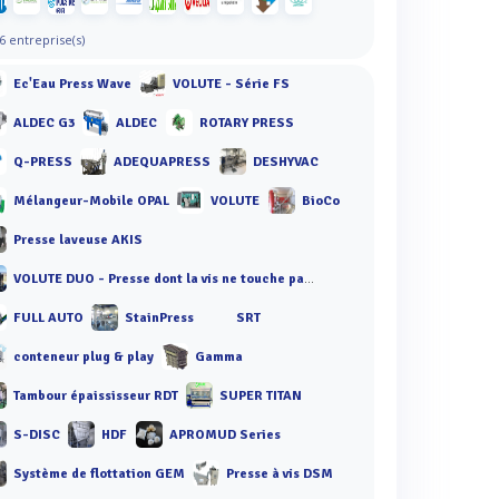
6 entreprise(s)
Ec'Eau Press Wave
VOLUTE - Série FS
ALDEC G3
ALDEC
ROTARY PRESS
Q-PRESS
ADEQUAPRESS
DESHYVAC
Mélangeur-Mobile OPAL
VOLUTE
BioCo
Presse laveuse AKIS
VOLUTE DUO - Presse dont la vis ne touche pas les anneaux
FULL AUTO
StainPress
SRT
conteneur plug & play
Gamma
Tambour épaississeur RDT
SUPER TITAN
S-DISC
HDF
APROMUD Series
Système de flottation GEM
Presse à vis DSM