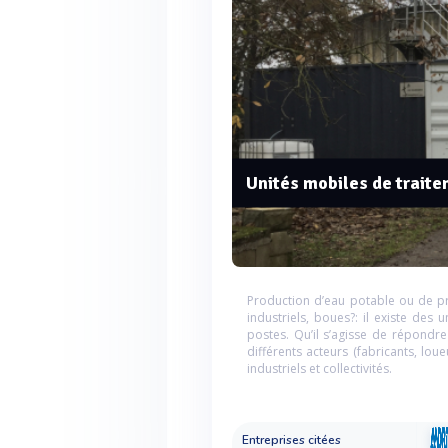
Unités mobiles de trait
Production d’eau potable ou de pro
industriels, boues?: il existe des
postes. Qu’il s’agisse de répondre 
différents acteurs (fabricants, lo
industriels et collectivités.
Entreprises citées