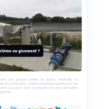
oblème ou gisement ?
uisent une grande variété de boues, minérales ou
de leur évacuation, certains industriels optent pour une
sée sur place, voire se dirigent vers une valorisation
 permet.