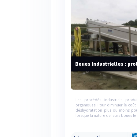
Boues industrielles : pr
Les procédés industriels prod
organiques. Pour diminuer le coût 
déshydratation plus ou moins pous
lorsque la nature de leurs boues le