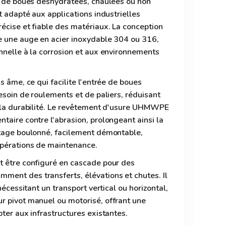
ce de boues déshydratées, chaulées ou non
t adapté aux applications industrielles
écise et fiable des matériaux. La conception
e une auge en acier inoxydable 304 ou 316,
nnelle à la corrosion et aux environnements
s âme, ce qui facilite l'entrée de boues
besoin de roulements et de paliers, réduisant
t la durabilité. Le revêtement d'usure UHMWPE
taire contre l'abrasion, prolongeant ainsi la
otage boulonné, facilement démontable,
opérations de maintenance.
t être configuré en cascade pour des
ent des transferts, élévations et chutes. Il
nécessitant un transport vertical ou horizontal,
r pivot manuel ou motorisé, offrant une
pter aux infrastructures existantes.