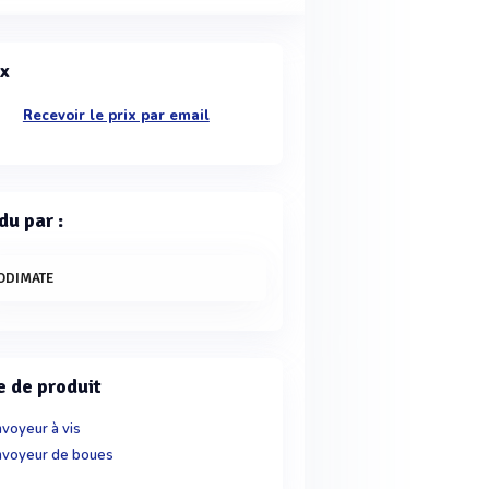
ix
Recevoir le prix par email
du par :
ODIMATE
e de produit
voyeur à vis
voyeur de boues