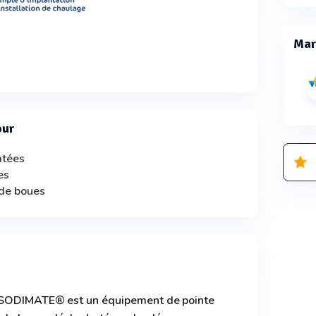
Mar
our
atées
es
de boues
e SODIMATE® est un équipement de pointe