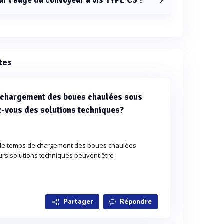
ur l'auge du convoyeur à vis TYPE CS ?
 est fabriquée en acier inoxydable 304 ou 316.
tes
 chargement des boues chaulées sous
z-vous des solutions techniques?
r le temps de chargement des boues chaulées
eurs solutions techniques peuvent être
Partager
Répondre