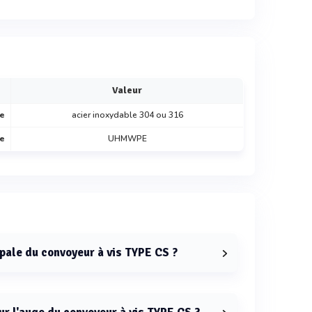
Valeur
ge
acier inoxydable 304 ou 316
re
UHMWPE
ipale du convoyeur à vis TYPE CS ?
r à vis TYPE CS est le transfert de boues
haulées.