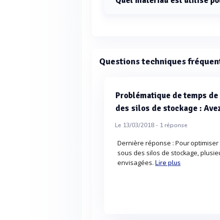
Quel matériau est utilisé po
L'auge du convoyeur à vis TYPE CS
Questions techniques fréquen
Problématique de temps de
des silos de stockage : Ave
Le 13/03/2018 -
1
réponse
Dernière réponse : Pour optimise
sous des silos de stockage, plusi
envisagées.
Lire plus