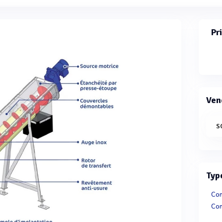
Pr
Ven
S
Typ
Con
Con