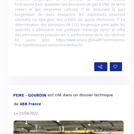
l’entreprise peut quantifier vos émissions de gaz à effet de serre
réelles et son empreinte carbone ?? En déduisant la part
biogénique de leurs émissions, les exploitants pourront
revendre ou épargner des crédits du quota d’émission ?? La
détermination des émissions de CO2 biogénique peut aider les
autorités à démontrer leur politique “d’énergie verte” et offre
des informations précises sur la performance du tri des déchets
En savoir plus https://www.envea.global/fr/s/emissions-
fr/echantillonneurs-emissions/amesa-b/
est cité dans un dossier technique
PEME - GOURDIN
de
ABB France
Le 22/04/2022