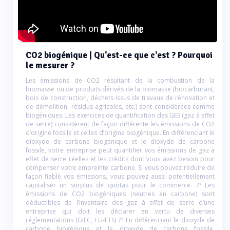
CO2 biogénique | Qu'est-ce que c'est ? Pourquoi
le mesurer ?
Les émissions de CO2 résultant de la combustion de la
biomasse ou de produits dérivés de la biomasse (biocarburant,
bois de construction, déchets issus de travaux de rénovation et
de démolition, résidus agricoles, etc.) sont considérées comme
biogéniques. Les exercices de quantification des GES (gaz à effet
de serre) considèrent de façon différente les émissions de CO2
d’origine fossile et celles d’origine biogénique. En différenciant le
dioxyde de carbone biogénique et le dioxyde de carbone
fossile, votre entreprise peut quantifier vos émissions de gaz à
effet de serre réelles et les crédits dont vous avez besoin pour
compenser votre empreinte carbone. Si vous pouvez réduire de
façon fiable vos émissions, vous pouvez aussi potentiellement
capitaliser un surplus de quotas pour le commerce. ?? Les
émissions de CO2 biogéniques (neutres en carbone) sont
déductibles de l’inventaire des gaz à effet de serre d’une
entreprise qui doit les déclarer en vertu de diverses
réglementations (GIEC, EU-ETS) ?? En différenciant le dioxyde de
carbone biogénique et le dioxyde de carbone fossile,