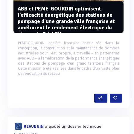
ABB et PEME-GOURDIN optimisent
l’efficacité énergétique des stations de
pompage d’une grande ville française et
améliorent le rendement électrique du
réseau de 7 à 10%
PEME-GOURDIN, société française spécialisée dans la
conception, la construction et la maintenance de pompes
industrielles pour l’eau propre, a travaillé – en partenariat
avec ABB – à l’amélioration de la performance énergétique
des stations de pompage d’un grand territoire français
Cette mission a été réalisée dans le cadre d’un vaste plan
de rénovation du réseau
a ajouté un dossier technique
REVUE EIN