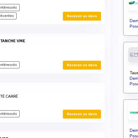
intéressés
récentes
Recevoir un devis
Dema
Pose
ÉTANCHE VME
intéressés
Recevoir un devis
Taux
Dema
Pose
ITÉ CARRÉ
intéressés
Recevoir un devis
Dema
Pose