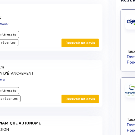
U
TIONAL
intéressés
 récentes
Recevoir un devis
Taux
Dema
Pose
CK
ION D'ÉTANCHEMENT
IE®
intéressés
s récentes
Recevoir un devis
Taux
YNAMIQUE AUTONOME
Dema
ATION
Pose