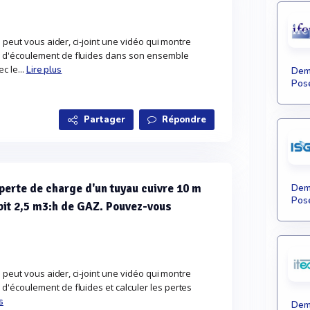
 peut vous aider, ci-joint une vidéo qui montre
d'écoulement de fluides dans son ensemble
c le...
Lire plus
Dema
Pose
Partager
Répondre
a perte de charge d'un tuyau cuivre 10 m
Dema
Pose
bit 2,5 m3:h de GAZ. Pouvez-vous
 peut vous aider, ci-joint une vidéo qui montre
écoulement de fluides et calculer les pertes
s
Dema