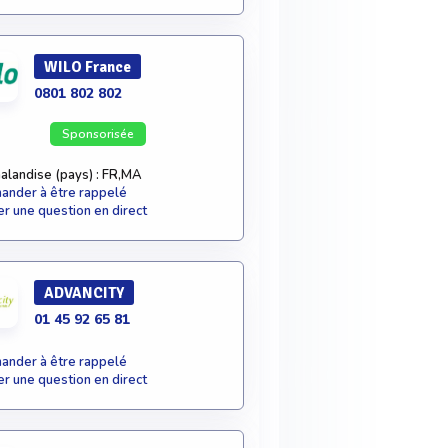
WILO France
0801 802 802
Sponsorisée
alandise (pays) : FR,MA
nder à être rappelé
r une question en direct
ADVANCITY
01 45 92 65 81
nder à être rappelé
r une question en direct