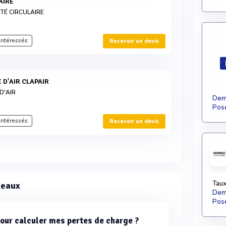
AIRE
TÉ CIRCULAIRE
intéressés
Recevoir un devis
E D'AIR CLAPAIR
D'AIR
Dema
Pose
intéressés
Recevoir un devis
Taux
seaux
Dema
Pose
 pour calculer mes pertes de charge ?