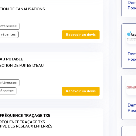
Dema
Pose
TION DE CANALISATIONS
intéressés
 récentes
Recevoir un devis
Dema
AU POTABLE
Pose
ECTION DE FUITES D'EAU
intéressés
récentes
Recevoir un devis
Dema
Pose
 FRÉQUENCE TRAÇAGE TX5
RÉQUENCE TRAÇAGE TX5 –
TIVE DES RÉSEAUX ENTERRÉS