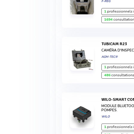
F-REG
1
professionnels 
1694
consultation
TUBICAM R23
CAMÉRA D'INSPEC
AGM-TEC®
1
professionnels 
486
consultations
WILO-SMART C
MODULE BLUETOOT
POMPES.
WILO
1
professionnels 