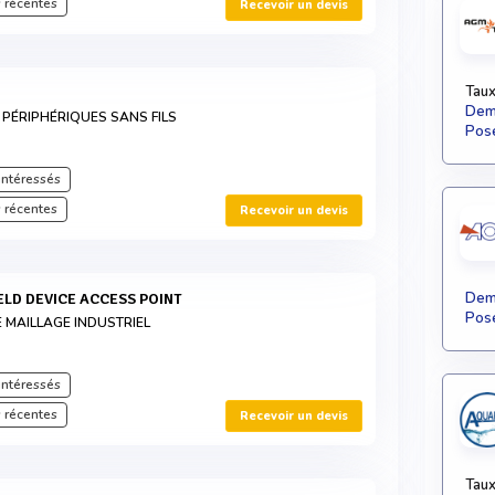
 récentes
Recevoir un devis
Taux
Dema
 PÉRIPHÉRIQUES SANS FILS
Pose
intéressés
 récentes
Recevoir un devis
Dema
IELD DEVICE ACCESS POINT
Pose
E MAILLAGE INDUSTRIEL
intéressés
 récentes
Recevoir un devis
Taux