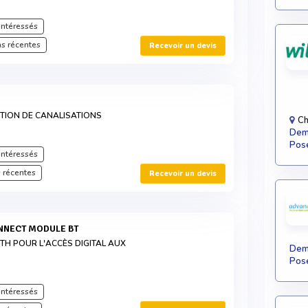
intéressés
s récentes
Recevoir un devis
TION DE CANALISATIONS
Ch
Dema
Pose
intéressés
 récentes
Recevoir un devis
ONNECT MODULE BT
H POUR L'ACCÈS DIGITAL AUX
Dema
Pose
intéressés