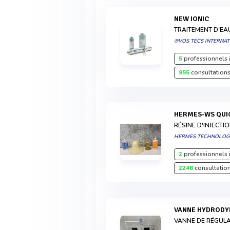
NEW IONIC
TRAITEMENT D'EA
®VOS TECS INTERNA
5
professionnels 
955
consultations
HERMES-WS QUI
RÉSINE D'INJECT
HERMES TECHNOLOG
2
professionnels 
2248
consultation
VANNE HYDROD
VANNE DE RÉGUL