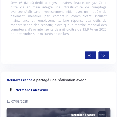
Service* (MaaS) dédié aux gestionnaires d’eau et de gaz. Cette
offre clé en main intègre une infrastructure de comptage
avancée (AMI) sans investissement initial, avec un modèle de
paiement mensuel par compteur communicant incluant
maintenance et remplacements. Une réponse aux défis de
modernisation des réseaux, alors que le marché mondial des
compteurs d’eau intelligents devrait croître de 13,9 % en 2025
pour atteindre 5,02 milliards de dollars.
a partagé une réalisation avec :
Netmore France
Netmore LoRaWAN
Le 07/03/2025
Netmore France