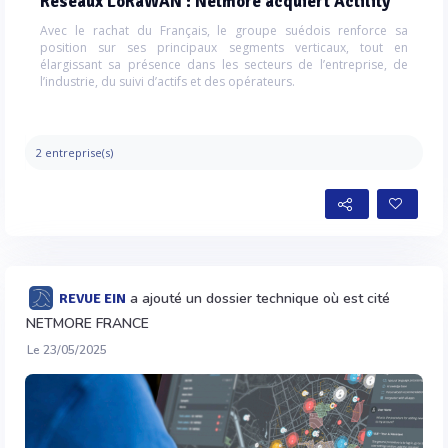
Réseaux LoRaWAN : Netmore acquiert Actility
Avec le rachat du Français, le groupe suédois renforce sa
position sur ses principaux segments verticaux, tout en
élargissant sa présence dans les secteurs de l’entreprise, de
l’industrie, du suivi d’actifs et des opérateurs.
2 entreprise(s)
a ajouté un dossier technique où est cité
REVUE EIN
NETMORE FRANCE
Le 23/05/2025