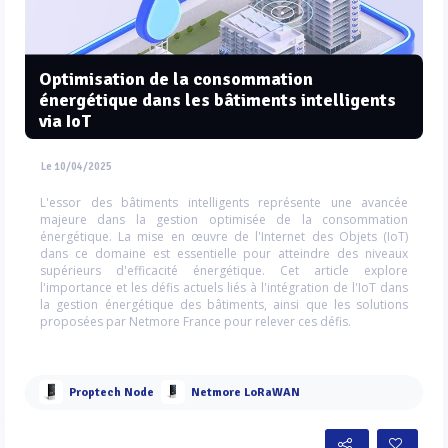
Optimisation de la consommation
énergétique dans les bâtiments intelligents
via IoT
Le 10/04/2025
L'essor des bâtiments intelligents représente une avancée
majeure dans la gestion optimisée de la consommation
énergétique. La mise en œuvre de l'Internet des Objets (IoT)
dans ce domaine est essentielle pour atteindre des niveaux
supérieurs d'efficacité énergétique. Cet article explore
l'importance et les défis actuels liés à l'intégration de l'IoT dans
la gestion énergétique des bâtiments, ainsi que les solutions
proposées par Netmore France pour relever ces défis.
Proptech Node
Netmore LoRaWAN