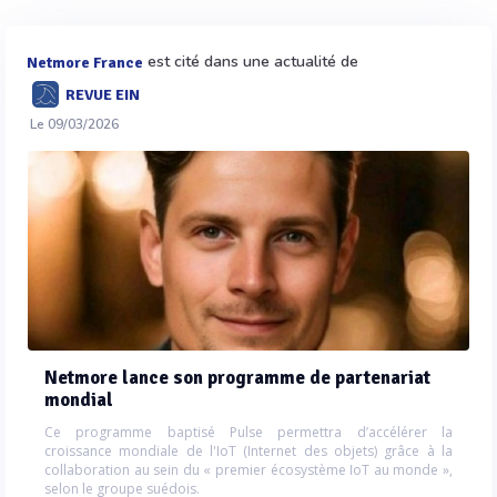
est cité dans une actualité de
Netmore France
REVUE EIN
Le 09/03/2026
Netmore lance son programme de partenariat
mondial
Ce programme baptisé Pulse permettra d’accélérer la
croissance mondiale de l'IoT (Internet des objets) grâce à la
collaboration au sein du « premier écosystème IoT au monde »,
selon le groupe suédois.