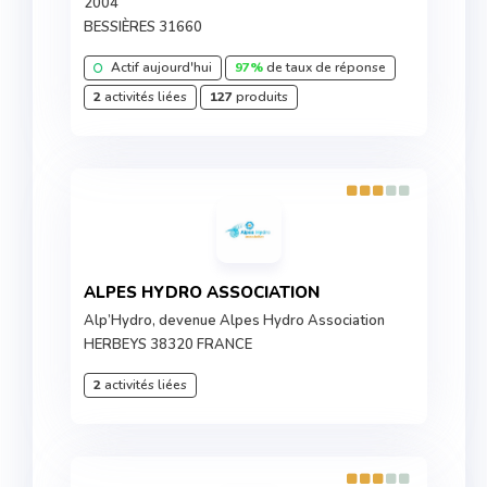
2004
BESSIÈRES 31660
Actif aujourd'hui
97%
de taux de réponse
2
activités liées
127
produits
ALPES HYDRO ASSOCIATION
Alp’Hydro, devenue Alpes Hydro Association
HERBEYS 38320 FRANCE
2
activités liées