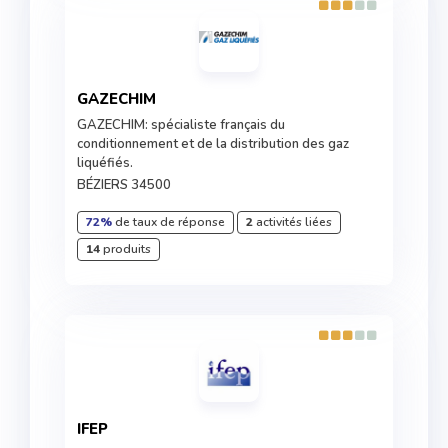
GAZECHIM
GAZECHIM: spécialiste français du
conditionnement et de la distribution des gaz
liquéfiés.
BÉZIERS 34500
72%
de taux de réponse
2
activités liées
14
produits
IFEP