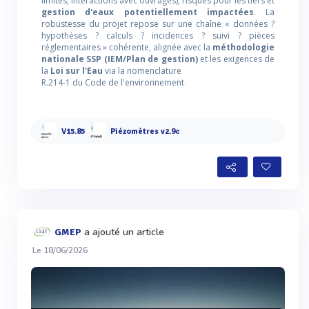
limites, interactions avec ouvrages), risques pour les tiers et
gestion d'eaux potentiellement impactées
. La
robustesse du projet repose sur une chaîne « données ?
hypothèses ? calculs ? incidences ? suivi ? pièces
réglementaires » cohérente, alignée avec la
méthodologie
nationale SSP (IEM/Plan de gestion)
et les exigences de
la
Loi sur l'Eau
via la nomenclature
R.214-1 du Code de l'environnement
.
V15.85
Piézomètres v2.9c
a ajouté un article
GMEP
Le 18/06/2026