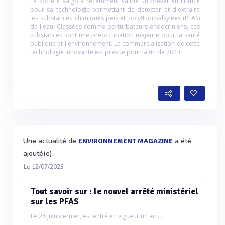
La société Valgo a récemment validé un brevet en France
pour sa technologie permettant de détecter et d'extraire
les substances chimiques per- et polyfluoroalkylées (PFAS)
de l'eau. Classées comme perturbateurs endocriniens, ces
substances sont une préoccupation majeure pour la santé
publique et l'environnement. La commercialisation de cette
technologie innovante est prévue pour la fin de 2023.
Une actualité de
a été
ENVIRONNEMENT MAGAZINE
ajouté(e)
Le 12/07/2023
Tout savoir sur : le nouvel arrêté ministériel
sur les PFAS
Le 28 juin dernier, est entré en vigueur un arr...