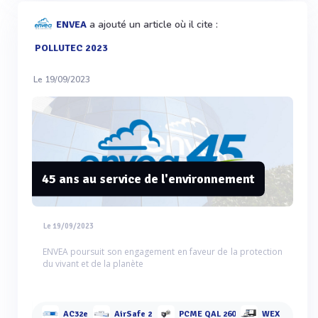
a ajouté un article où il cite :
ENVEA
POLLUTEC 2023
Le 19/09/2023
45 ans au service de l'environnement
Le 19/09/2023
ENVEA poursuit son engagement en faveur de la protection
du vivant et de la planète
AC32e
AirSafe 2
PCME QAL 260
WEX