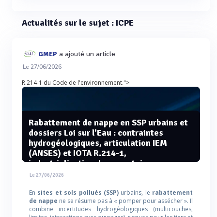
Actualités sur le sujet : ICPE
a ajouté un article
GMEP
Le 27/06/2026
R.214-1 du Code de l'environnement.">
Rabattement de nappe en SSP urbains et
dossiers Loi sur l'Eau : contraintes
hydrogéologiques, articulation IEM
(ANSES) et IOTA R.214-1,
industrialisation documentaire
Le 27/06/2026
En
sites et sols pollués (SSP)
urbains, le
rabattement
de nappe
ne se résume pas à « pomper pour assécher ». Il
combine incertitudes hydrogéologiques (multicouches,