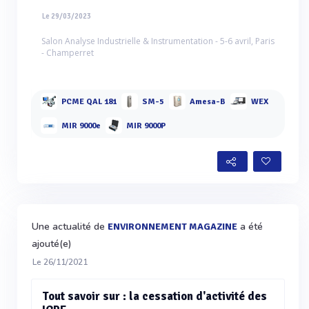
Le 29/03/2023
Salon Analyse Industrielle & Instrumentation - 5-6 avril, Paris
- Champerret
PCME QAL 181
SM-5
Amesa-B
WEX
MIR 9000e
MIR 9000P
Une actualité de
a été
ENVIRONNEMENT MAGAZINE
ajouté(e)
Le 26/11/2021
Tout savoir sur : la cessation d'activité des