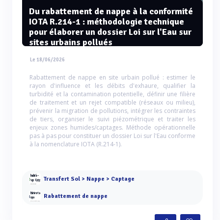
Du rabattement de nappe à la conformité
IOTA R.214-1 : méthodologie technique
pour élaborer un dossier Loi sur l'Eau sur
sites urbains pollués
Le 18/06/2026
Rabattement de nappe en site urbain pollué : estimer le
rayon d'influence et les débits d'exhaure, qualifier la
turbidité et la contamination potentielle, définir une filière
de traitement et un rejet compatible (réseaux ou milieu),
prévenir la migration de pollutions, intégrer les contraintes
de tiers, organiser le suivi piézométrique et traiter les
enjeux zones humides/captages. Méthode opérationnelle
pas à pas pour constituer un dossier Loi sur l'Eau conforme
à la nomenclature IOTA (R.214-1).
Transfert Sol > Nappe > Captage
Rabattement de nappe