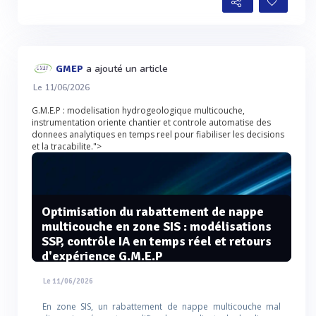
a ajouté un article
GMEP
Le 11/06/2026
G.M.E.P : modelisation hydrogeologique multicouche,
instrumentation oriente chantier et controle automatise des
donnees analytiques en temps reel pour fiabiliser les decisions
et la tracabilite.">
Optimisation du rabattement de nappe
multicouche en zone SIS : modélisations
SSP, contrôle IA en temps réel et retours
d'expérience G.M.E.P
Le 11/06/2026
En zone SIS, un rabattement de nappe multicouche mal