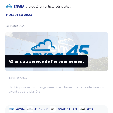
a ajouté un article où il cite :
ENVEA
POLLUTEC 2023
Le 19/09/2023
45 ans au service de l'environnement
Le 19/09/2023
ENVEA poursuit son engagement en faveur de la protection du
vivant et de la planète
AC32e
AirSafe 2
PCME QAL 260
WEX