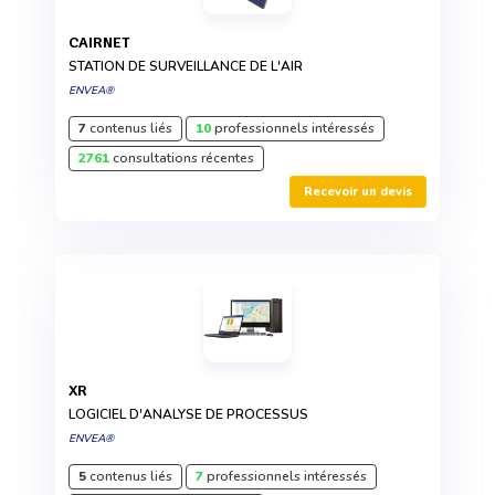
CAIRNET
STATION DE SURVEILLANCE DE L'AIR
ENVEA®
7
contenus liés
10
professionnels intéressés
2761
consultations récentes
Recevoir un devis
XR
LOGICIEL D'ANALYSE DE PROCESSUS
ENVEA®
5
contenus liés
7
professionnels intéressés