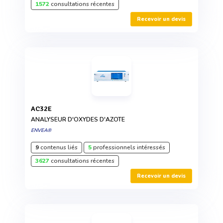
1572
consultations récentes
Recevoir un devis
AC32E
ANALYSEUR D'OXYDES D'AZOTE
ENVEA®
9
contenus liés
5
professionnels intéressés
3627
consultations récentes
Recevoir un devis