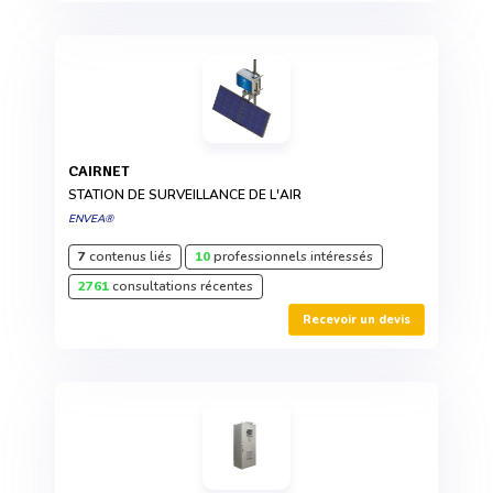
CAIRNET
STATION DE SURVEILLANCE DE L'AIR
ENVEA®
7
contenus liés
10
professionnels intéressés
2761
consultations récentes
Recevoir un devis