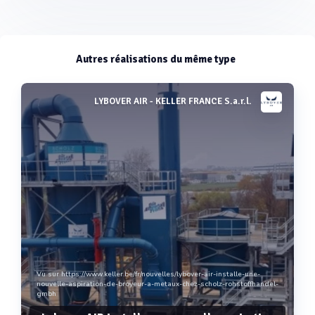
Autres réalisations du même type
LYBOVER AIR - KELLER FRANCE S.a.r.l.
Vu sur https://www.keller.be/fr/nouvelles/lybover-air-installe-une-
nouvelle-aspiration-de-broyeur-a-metaux-chez-scholz-rohstoffhandel-
gmbh