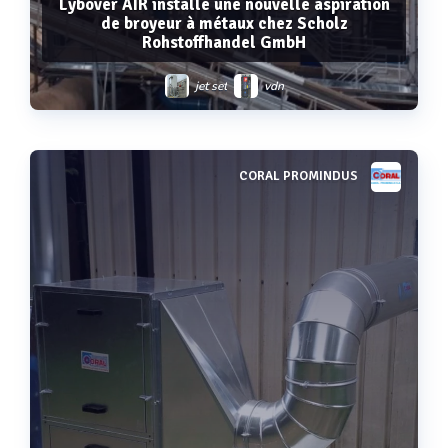
Lybover AIR installe une nouvelle aspiration
de broyeur à métaux chez Scholz
Rohstoffhandel GmbH
jet set
vdn
CORAL PROMINDUS
Voir plus