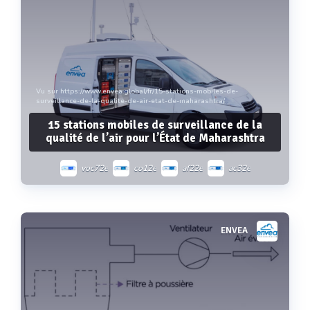
Vu sur https://www.envea.global/fr/15-stations-mobiles-de-
surveillance-de-la-qualite-de-air-etat-de-maharashtra/
15 stations mobiles de surveillance de la
qualité de l’air pour l’État de Maharashtra
voc72e
co12e
af22e
ac32e
mp101m
xr
ENVEA
Voir plus