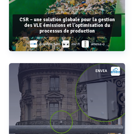
Vu sur Découvrir la solution :
CSR – une solution globale pour la gestion
des VLE émissions et l’optimisation du
processus de production
graphite 52m
mir ft
amesa-d
pcme qal 181
m-sens 3
sm-5
ENVEA
Voir plus