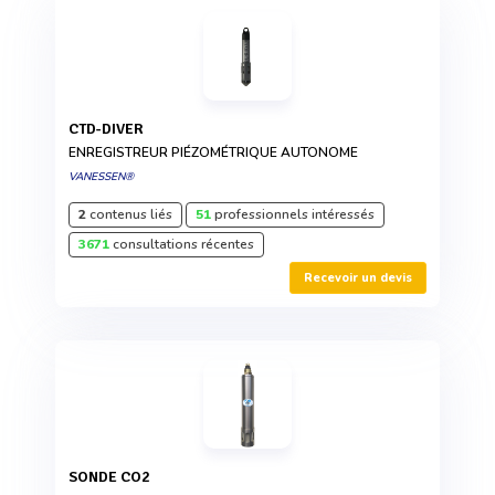
CTD-DIVER
ENREGISTREUR PIÉZOMÉTRIQUE AUTONOME
VANESSEN®
2
contenus liés
51
professionnels intéressés
3671
consultations récentes
Recevoir un devis
SONDE CO2