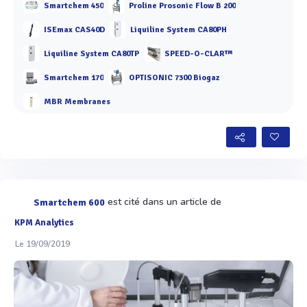
Smartchem 450
Proline Prosonic Flow B 200
ISEmax CAS40D
Liquiline System CA80PH
Liquiline System CA80TP
SPEED-O-CLAR™
Smartchem 170
OPTISONIC 7300 Biogaz
MBR Membranes
est cité dans un article de
Smartchem 600
KPM Analytics
Le 19/09/2019