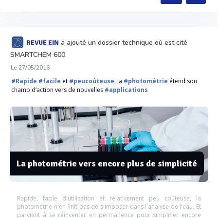
a ajouté un dossier technique où est cité
REVUE EIN
SMARTCHEM 600
Le 27/05/2016
#Rapide
#facile
et
#peucoûteuse
, la
#photométrie
étend son
champ d’action vers de nouvelles
#applications
La photométrie vers encore plus de simplicité
Rapide, facile d'utilisation et relativement peu coûteuse, la
photométrie n'en finit pas de s'imposer dans l'analyse de l'eau. Et
parvient à se réinventer en permanence pour simplifier encore