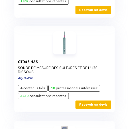
1967
consultations récentes
Recevoir un devis
CTD48 H2S
SONDE DE MESURE DES SULFURES ET DE L'H2S
DISSOUS
AQUAMS®
4
contenus liés
18
professionnels intéressés
3239
consultations récentes
Recevoir un devis