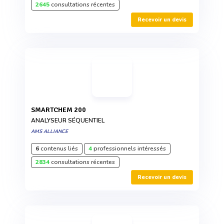
2645
consultations récentes
Recevoir un devis
SMARTCHEM 200
ANALYSEUR SÉQUENTIEL
AMS ALLIANCE
6
contenus liés
4
professionnels intéressés
2834
consultations récentes
Recevoir un devis