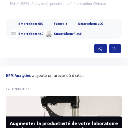
EAUX USEES : Analyse séquentielle ou à flux continu Webinar
Smartchem 600
Futura 3
Smartchem 200
Smartchem 450
SmartChem® 210
a ajouté un article où il cite :
KPM Analytics
Le 31/08/2022
Augmenter la productivité de votre laboratoire