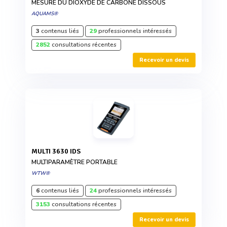
MESURE DU DIOXYDE DE CARBONE DISSOUS
AQUAMS®
3
contenus liés
29
professionnels intéressés
2852
consultations récentes
Recevoir un devis
MULTI 3630 IDS
MULTIPARAMÈTRE PORTABLE
WTW®
6
contenus liés
24
professionnels intéressés
3153
consultations récentes
Recevoir un devis