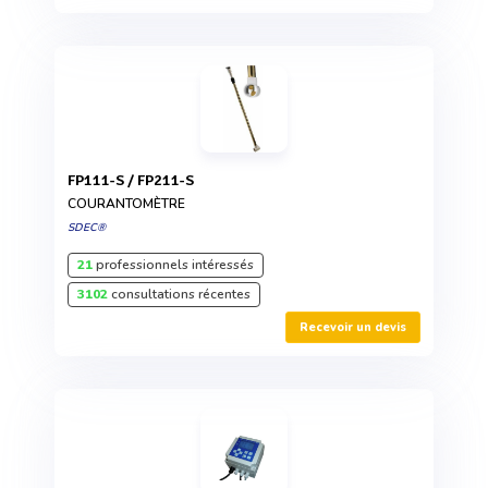
FP111-S / FP211-S
COURANTOMÈTRE
SDEC®
21
professionnels intéressés
3102
consultations récentes
Recevoir un devis