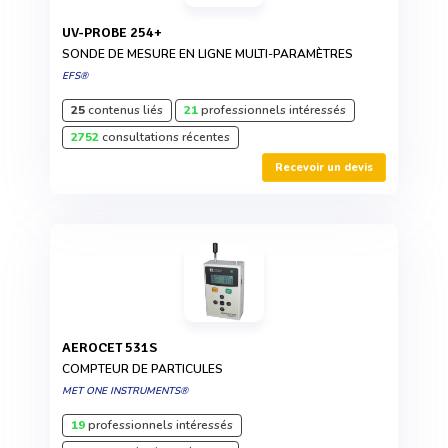
UV-PROBE 254+
SONDE DE MESURE EN LIGNE MULTI-PARAMÈTRES
EFS®
25
contenus liés
21
professionnels intéressés
2752
consultations récentes
Recevoir un devis
AEROCET 531S
COMPTEUR DE PARTICULES
MET ONE INSTRUMENTS®
19
professionnels intéressés