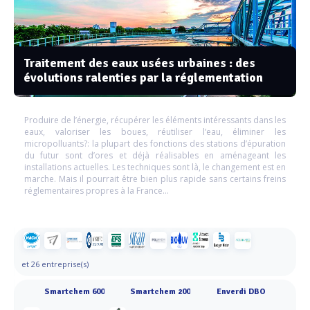
Traitement des eaux usées urbaines : des
évolutions ralenties par la réglementation
Produire de l’énergie, récupérer les éléments intéressants dans les
eaux, valoriser les boues, réutiliser l’eau, éliminer les
micropolluants?: la plupart des fonctions des stations d’épuration
du futur sont d’ores et déjà réalisables en aménageant les
installations actuelles. Les techniques sont là, le changement est en
marche. Mais il pourrait être bien plus rapide sans certains freins
réglementaires propres à la France…
et 26 entreprise(s)
Smartchem 600
Smartchem 200
Enverdi DBO