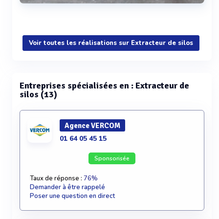
pv500 - akis
silos de stockage avec fond mouvant
Voir plus
Voir toutes les réalisations sur Extracteur de silos
Entreprises spécialisées en : Extracteur de
silos (13)
Agence VERCOM
01 64 05 45 15
Sponsorisée
Taux de réponse :
76%
Demander à être rappelé
Poser une question en direct