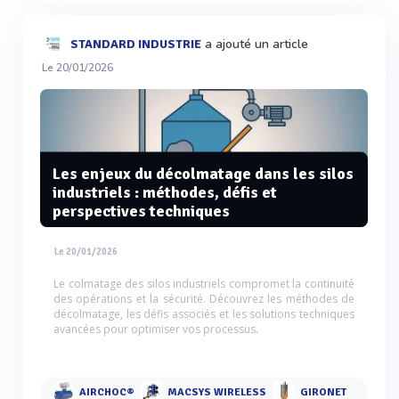
a ajouté un article
STANDARD INDUSTRIE
Le 20/01/2026
Les enjeux du décolmatage dans les silos
industriels : méthodes, défis et
perspectives techniques
Le 20/01/2026
Le colmatage des silos industriels compromet la continuité
des opérations et la sécurité. Découvrez les méthodes de
décolmatage, les défis associés et les solutions techniques
avancées pour optimiser vos processus.
AIRCHOC®
MACSYS WIRELESS
GIRONET