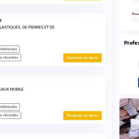
7
ASTIQUES, DE PIERRES ET DE
Profe
intéressés
s récentes
Recevoir un devis
EAUX MOBILE
intéressés
s récentes
Recevoir un devis