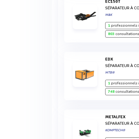
EC150T
SÉPARATEUR À C
M&K
1
professionnels 
803
consultations
EDX
SÉPARATEUR À C
MTB®
1
professionnels 
748
consultations
METALFEX
SÉPARATEUR À C
KOMPTECH®