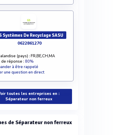
S Systèmes De Recyclage SASU
0622861270
alandise (pays) : FR,BE,CH,MA
 de réponse :
80%
nder à être rappelé
r une question en direct
oir toutes les entreprises en :
Séparateur non ferreux
es de Séparateur non ferreux