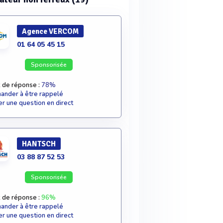
Agence VERCOM
01 64 05 45 15
Sponsorisée
 de réponse :
78%
nder à être rappelé
r une question en direct
HANTSCH
03 88 87 52 53
Sponsorisée
 de réponse :
96%
nder à être rappelé
r une question en direct