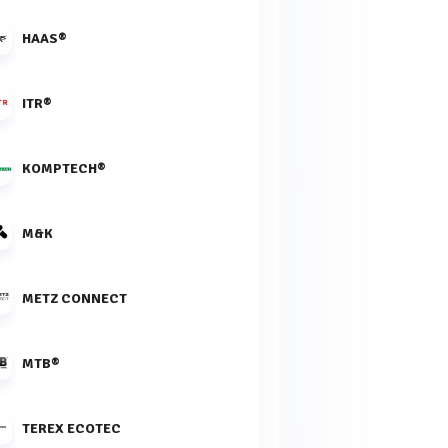
HAAS®
ITR®
KOMPTECH®
M&K
METZ CONNECT
MTB®
TEREX ECOTEC