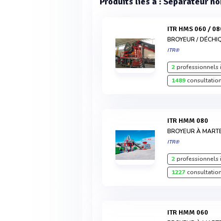
Produits liés à : Séparateur no
ITR HMS 060 / 08
BROYEUR / DÉCH
ITR®
2
professionnels 
1489
consultation
ITR HMM 080
BROYEUR À MART
ITR®
2
professionnels 
1227
consultation
ITR HMM 060