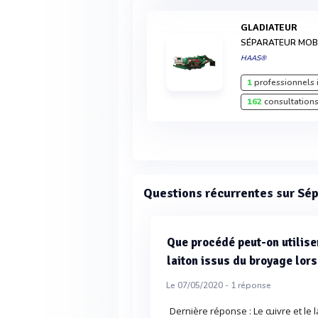
GLADIATEUR
SÉPARATEUR MOBI
HAAS®
1
professionnels 
162
consultations
Questions récurrentes sur Sép
Que procédé peut-on utilise
laiton issus du broyage lor
Le 07/05/2020 -
1
réponse
Dernière réponse : Le cuivre et le