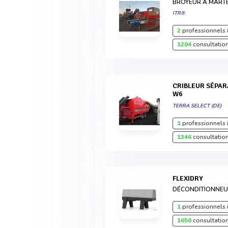
BROYEUR À MART
ITR®
2
professionnels 
1204
consultation
CRIBLEUR SÉPARATEUR MOBILE TERRA SELECT
W6
TERRA SELECT (DE)
1
professionnels 
1346
consultation
FLEXIDRY
DÉCONDITIONNEU
1
professionnels 
1650
consultation