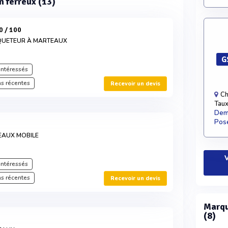
n ferreux (13)
0 / 100
IQUETEUR À MARTEAUX
G
intéressés
s récentes
Recevoir un devis
Ch
Taux
Dema
Pose
EAUX MOBILE
V
intéressés
s récentes
Recevoir un devis
Marqu
(8)