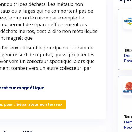
ent du tri des déchets. Les métaux non
taux ou alliages qui ne comportent pas de
onze, le zinc ou le cuivre par exemple. Le
eux permet de séparer efficacement ces
échets inertes, c’est-à-dire non métalliques
ant magnétique.
erreux utilisent le principe du courant de
Taux
énéré sert de répulsif, qui va projeter les
Dema
ver vers un collecteur spécifique, alors que
Pose
ment tomber vers un autre collecteur, par
arateur magnétique
s pour : Séparateur non ferreux
Taux
Dema
Pose