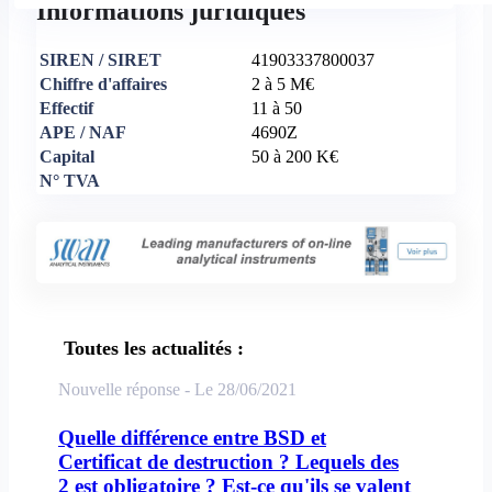
Informations juridiques
SIREN / SIRET
41903337800037
Chiffre d'affaires
2 à 5 M€
Effectif
11 à 50
APE / NAF
4690Z
Capital
50 à 200 K€
N° TVA
Toutes les actualités :
Nouvelle réponse
- Le 28/06/2021
Quelle différence entre BSD et
Certificat de destruction ? Lequels des
2 est obligatoire ? Est-ce qu'ils se valent