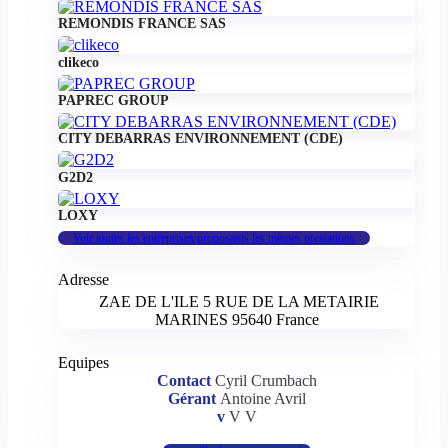
REMONDIS FRANCE SAS
clikeco
PAPREC GROUP
CITY DEBARRAS ENVIRONNEMENT (CDE)
G2D2
LOXY
Voir toutes les entreprises proposants les mêmes prestations
Adresse
ZAE DE L'ILE 5 RUE DE LA METAIRIE
MARINES
95640
France
Equipes
Contact
Cyril Crumbach
Gérant
Antoine Avril
v
V V