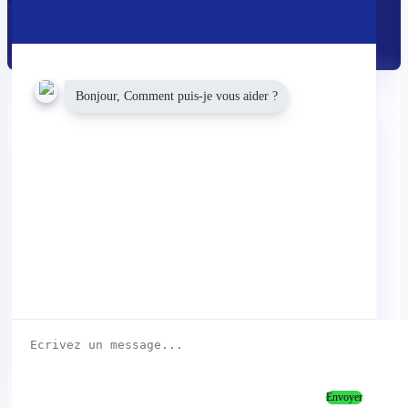
CONTACTER L'ENTREPRISE
Bonjour, Comment puis-je vous aider ?
Présentation
NORDECHETS, implantée à Marines, France, se
spécialise dans la gestion intégrale des déchets.
L'entreprise offre des services techniques de collecte
pour divers types de déchets, incluant appareils
électroménagers, écrans, batteries, déchets
d'emballages, industriels et électroniques. Elle gère
également le recyclage d'aérosols et de déchets
cosmétiques. Son expertise s'étend à la collecte de
matériel spécifique tel que médical, électrique, et
téléphonique, ainsi que de produits chimiques et
solvants. NORDECHETS propose aussi des prestations
d'assistance à maîtrise d'ouvrage et olfactométrie
déambulatoire.
Envoyer