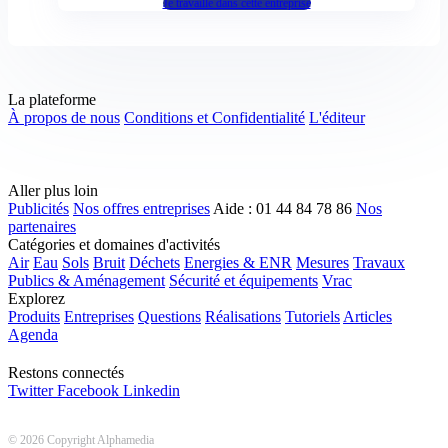
Je travaille dans cette entreprise
La plateforme
À propos de nous
Conditions et Confidentialité
L'éditeur
Aller plus loin
Publicités
Nos offres entreprises
Aide : 01 44 84 78 86
Nos
partenaires
Catégories et domaines d'activités
Air
Eau
Sols
Bruit
Déchets
Energies & ENR
Mesures
Travaux
Publics & Aménagement
Sécurité et équipements
Vrac
Explorez
Produits
Entreprises
Questions
Réalisations
Tutoriels
Articles
Agenda
Restons connectés
Twitter
Facebook
Linkedin
© 2026 Copyright Alphamedia