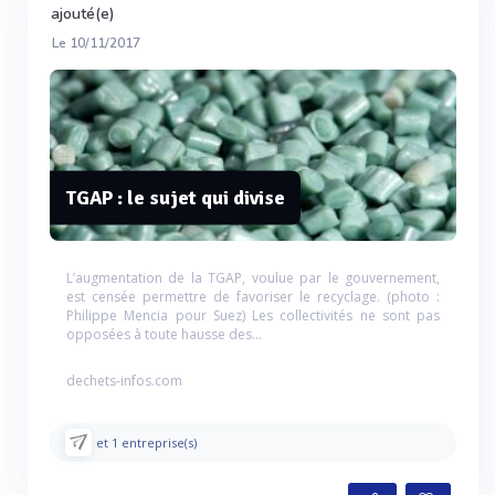
ajouté(e)
Le 10/11/2017
TGAP : le sujet qui divise
L’augmentation de la TGAP, voulue par le gouvernement,
est censée permettre de favoriser le recyclage. (photo :
Philippe Mencia pour Suez) Les collectivités ne sont pas
opposées à toute hausse des...
dechets-infos.com
et 1 entreprise(s)