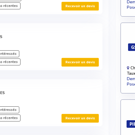
Dema
s récentes
Recevoir un devis
Pose
ES
G
intéressés
s récentes
Recevoir un devis
Ch
Taux
Dema
Pose
RES
intéressés
s récentes
Recevoir un devis
PI