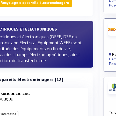
Dema
 Recyclage d'appareils électroménagers
Pose
CTRIQUES ET ÉLECTRONIQUES
ctriques et électroniques (DEEE, D3E ou
tronic and Electrical Equipment WEEE) sont
tituée des équipements en fin de vie,
u via des champs électromagnétiques, ainsi
Pa
Dema
ion, de transfert et de ...
Pose
appareils électroménagers (12)
RAULIQUE ZIG-ZAG
AULIQUE
Taux
 intéressés