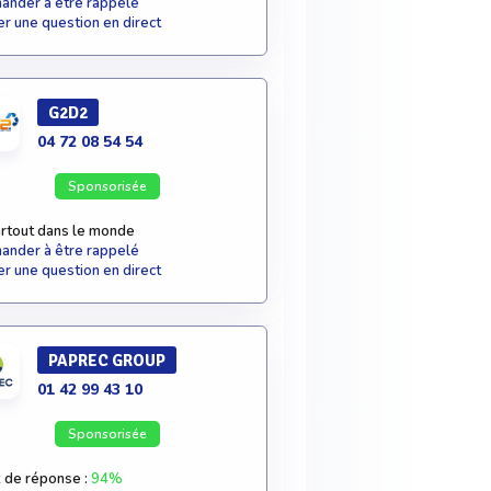
nder à être rappelé
r une question en direct
G2D2
04 72 08 54 54
Sponsorisée
rtout dans le monde
nder à être rappelé
r une question en direct
PAPREC GROUP
01 42 99 43 10
Sponsorisée
 de réponse :
94%