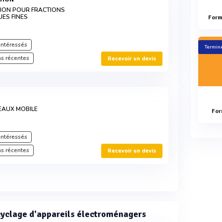
TION POUR FRACTIONS
ES FINES
Form
intéressés
Terminé
s récentes
Recevoir un devis
EAUX MOBILE
For
intéressés
s récentes
Recevoir un devis
cyclage d'appareils électroménagers