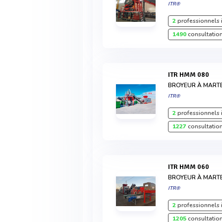
ITR®
2
professionnels 
1490
consultation
ITR HMM 080
BROYEUR À MART
ITR®
2
professionnels 
1227
consultation
ITR HMM 060
BROYEUR À MART
ITR®
2
professionnels 
1205
consultation