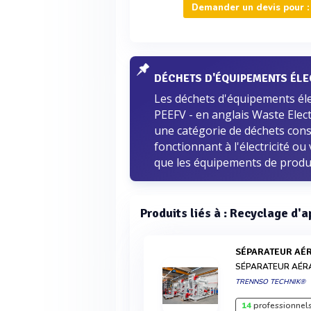
Demander un devis pour :
DÉCHETS D'ÉQUIPEMENTS ÉLE
Les déchets d'équipements éle
PEEFV - en anglais Waste Elec
une catégorie de déchets cons
fonctionnant à l'électricité o
que les équipements de product
Produits liés à : Recyclage d'
SÉPARATEUR AÉ
SÉPARATEUR AÉR
TRENNSO TECHNIK®
14
professionnels