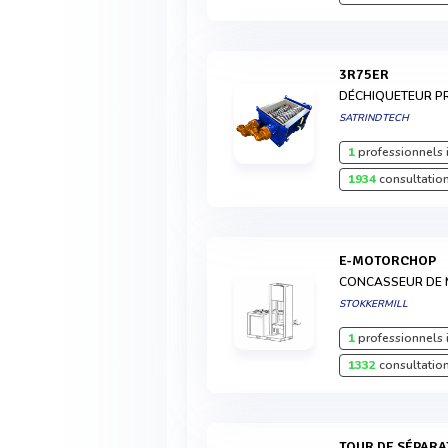
3R75ER
DÉCHIQUETEUR PR
SATRINDTECH
1
professionnels 
1934
consultation
E-MOTORCHOP
CONCASSEUR DE 
STOKKERMILL
1
professionnels 
1332
consultation
TOUR DE SÉPARA