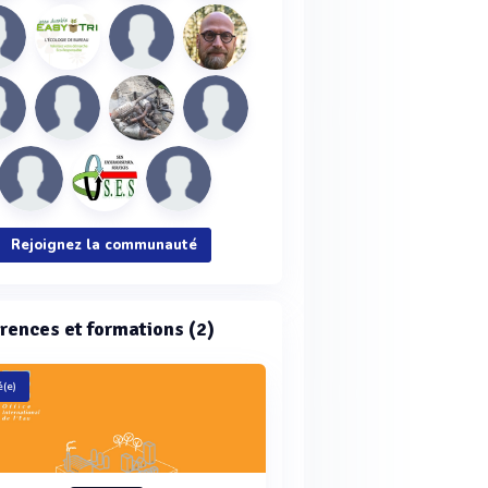
Rejoignez la communauté
rences et formations (2)
(e)