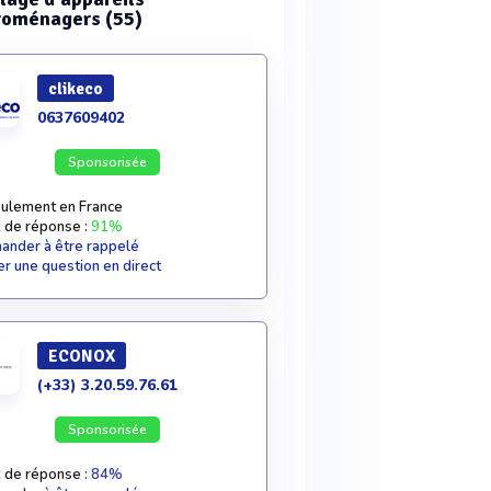
roménagers (55)
clikeco
0637609402
Sponsorisée
ulement en France
 de réponse :
91%
nder à être rappelé
r une question en direct
ECONOX
(+33) 3.20.59.76.61
Sponsorisée
 de réponse :
84%