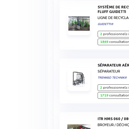
SYSTÈME DE RECYCLAGE POUR D3E ET CAR
FLUFF GUIDETTI
LIGNE DE RECYCL
GUIDETTI®
2
professionnels 
1849
consultation
SÉPARATEUR AÉ
SÉPARATEUR
TRENNSO TECHNIK®
2
professionnels 
1719
consultation
ITR HMS 060 / 08
BROYEUR / DÉCH