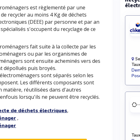
élect
ctroménagers est règlementé par une
de recycler au moins 4 Kg de déchets
lectroniques (DEEE) par personne et par an
spécialisés s'occupent du recyclage de ce
roménagers fait suite à la collecte par les
troménagers ou par les organismes de
Se
troménagers sont ensuite acheminés vers des
Taux
nt dépollués puis broyés.
Dema
s électroménagers sont séparés selon les
Pose
omposent. Les différents composants sont
n matière, réutilisées dans d'autres
enfouis lorsqu'ils ne peuvent être recyclés.
,
ecte de déchets électriques
,
ménager
ménager
Taux