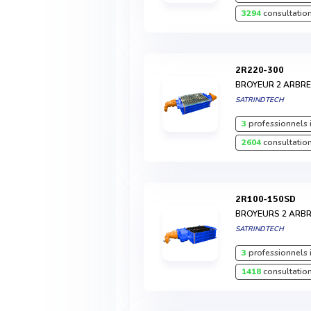
3294
consultation
2R220-300
BROYEUR 2 ARBR
SATRINDTECH
3
professionnels 
2604
consultation
2R100-150SD
BROYEURS 2 ARB
SATRINDTECH
3
professionnels 
1418
consultation