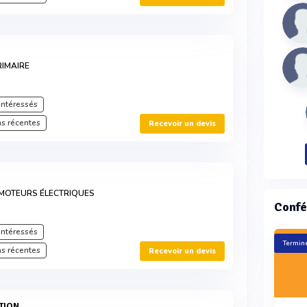
IMAIRE
intéressés
s récentes
Recevoir un devis
MOTEURS ÉLECTRIQUES
Confé
intéressés
Terminé
s récentes
Recevoir un devis
TION