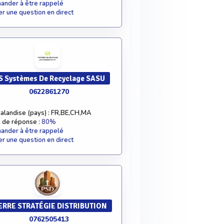
nder à être rappelé
r une question en direct
S Systèmes De Recyclage SASU
0622861270
alandise (pays) : FR,BE,CH,MA
 de réponse :
80%
nder à être rappelé
r une question en direct
ERRE STRATÉGIE DISTRIBUTION
0762505413