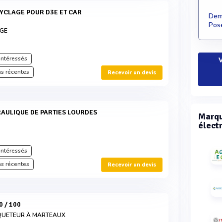
Dema
Pose
AGE
intéressés
V
s récentes
Recevoir un devis
RAULIQUE DE PARTIES LOURDES
Marqu
élect
intéressés
s récentes
Recevoir un devis
0 / 100
IQUETEUR À MARTEAUX