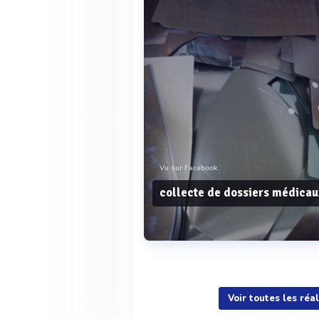
Vu sur Facebook
collecte de dossiers médicau
Voir plus
Voir toutes les réa