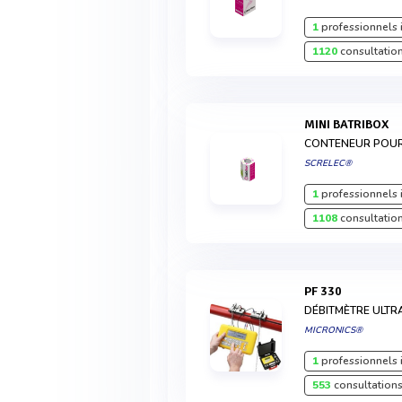
1
professionnels 
1120
consultation
MINI BATRIBOX
CONTENEUR POUR 
SCRELEC®
1
professionnels 
1108
consultation
PF 330
DÉBITMÈTRE ULT
MICRONICS®
1
professionnels 
553
consultations