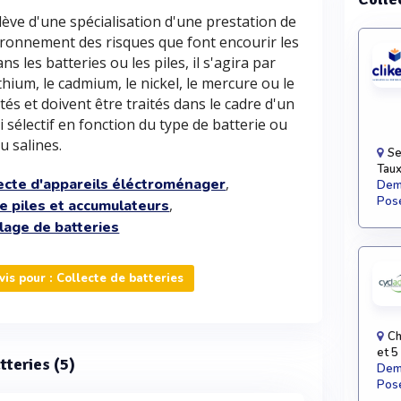
lève d'une spécialisation d'une prestation de
vironnement des risques que font encourir les
 les batteries ou les piles, il s'agira par
ium, le cadmium, le nickel, le mercure ou le
és et doivent être traités dans le cadre d'un
i sélectif en fonction du type de batterie ou
u salines.
Se
Taux
,
ecte d'appareils éléctroménager
Dema
Pose
,
e piles et accumulateurs
lage de batteries
s pour : Collecte de batteries
Ch
et 5
tteries (5)
Dema
Pose