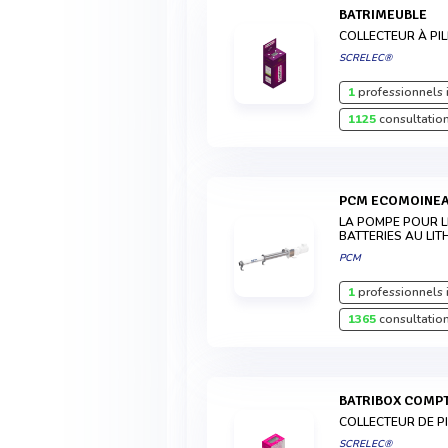
BATRIMEUBLE
COLLECTEUR À PIL
SCRELEC®
1
professionnels 
1125
consultation
PCM ECOMOINE
LA POMPE POUR L
BATTERIES AU LIT
PCM
1
professionnels 
1365
consultation
BATRIBOX COMP
COLLECTEUR DE PI
SCRELEC®