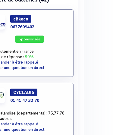
clikeco
0637609402
Sponsorisée
ulement en France
 de réponse :
90%
nder à être rappelé
r une question en direct
CYCLADIS
01 41 47 32 70
alandise (départements) : 75,77,78
 autres
nder à être rappelé
r une question en direct