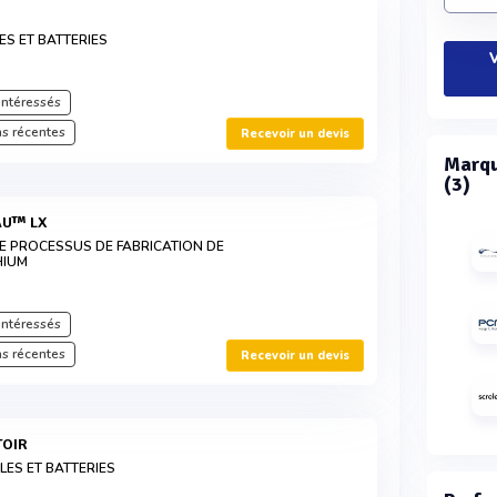
ES ET BATTERIES
V
intéressés
s récentes
Recevoir un devis
Marqu
(3)
AU™ LX
E PROCESSUS DE FABRICATION DE
HIUM
intéressés
s récentes
Recevoir un devis
TOIR
LES ET BATTERIES