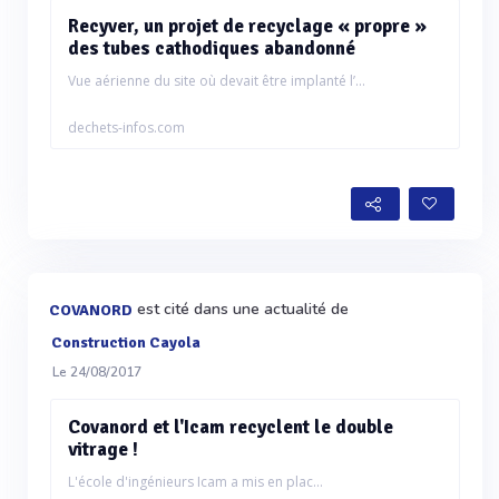
Recyver, un projet de recyclage « propre »
des tubes cathodiques abandonné
Vue aérienne du site où devait être implanté l’...
dechets-infos.com
est cité dans une actualité de
COVANORD
Construction Cayola
Le 24/08/2017
Covanord et l'Icam recyclent le double
vitrage !
L'école d'ingénieurs Icam a mis en plac...