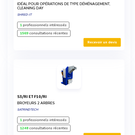
IDÉAL POUR OPÉRATIONS DE TYPE DÉMÉNAGEMENT,
CLEANING DAY
SHRED-IT
1
professionnels intéressés
1569
consultations récentes
Recevoir un devis
S3/RI ET F10/RI
BROYEURS 2 ARBRES
SATRINDTECH
1
professionnels intéressés
1248
consultations récentes