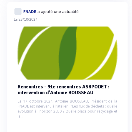
a ajouté une actualité
FNADE
Le 23/10/2024
Rencontres - 91e rencontres ASRPODET :
intervention d'Antoine BOUSSEAU
Le 17 octobre 2024, Antoine BOUSSEAU, Président de la
FNADE est intervenu à l'atelier : "Les flux de déchets : quelle
évolution à l'horizon 2050 ? Quelle place pour recyclage et
la...