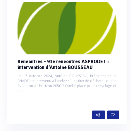
Rencontres - 91e rencontres ASPRODET :
intervention d'Antoine BOUSSEAU
Le 17 octobre 2024, Antoine BOUSSEAU, Président de la
FNADE est intervenu à l'atelier : "Les flux de déchets : quelle
évolution à l'horizon 2050 ? Quelle place pour recyclage et
la...