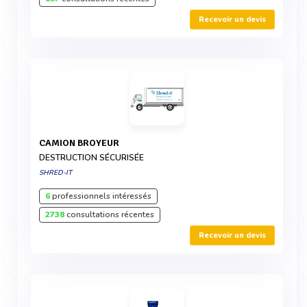
Recevoir un devis
CAMION BROYEUR
DESTRUCTION SÉCURISÉE
SHRED-IT
6
professionnels intéressés
2738
consultations récentes
Recevoir un devis