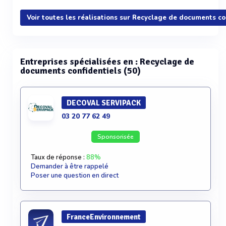
Voir plus
Voir toutes les réalisations sur Recyclage de documents co
Entreprises spécialisées en : Recyclage de
documents confidentiels (50)
DECOVAL SERVIPACK
03 20 77 62 49
Sponsorisée
Taux de réponse :
88%
Demander à être rappelé
Poser une question en direct
FranceEnvironnement