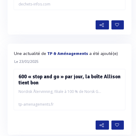
dechets-infos.com
Une actualité de
a été ajouté(e)
TP & Aménagements
Le 23/01/2025
600 « stop and go » par jour, la boîte Allison
tient bon
Nordisk Återvinning, filiale à 100 % de Norsk G...
tp-amenagements.fr