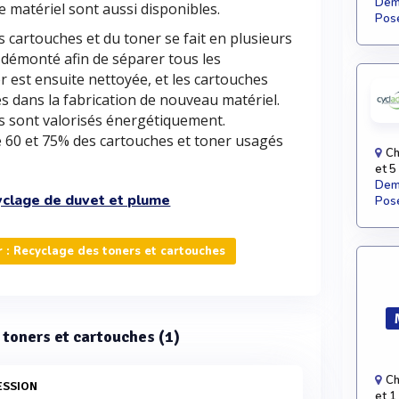
Dema
e matériel sont aussi disponibles.
Pose
s cartouches et du toner se fait en plusieurs
d démonté afin de séparer tous les
 est ensuite nettoyée, et les cartouches
s dans la fabrication de nouveau matériel.
s sont valorisés énergétiquement.
e 60 et 75% des cartouches et toner usagés
Ch
et 5
Dema
clage de duvet et plume
Pose
 : Recyclage des toners et cartouches
s toners et cartouches (1)
Ch
ESSION
et 1