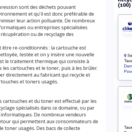
(100)
mpression sont des déchets pouvant
vironnement et qu'il est donc préférable de
minimiser leur action polluante. De nombreux
ormatiques ou entreprises spécialisées
écupération ou de recyclage des
 être re-conditionnés : la cartouche est
nettoyée, testée et on y insère une nouvelle
Se
est le traitement thermique qui consiste à
Taux
Dema
 les cartouches et le toner, puis à les brûler.
Pose
ser directement au fabricant qui recycle et
artouches et toners usagés.
s cartouches et du toner est effectué par les
cyclage spécialisés dans ce domaine, ou par
 informatiques. De nombreux vendeurs
etour qui permettent aux consommateurs de
le toner usagés. Des bacs de collecte
Taux