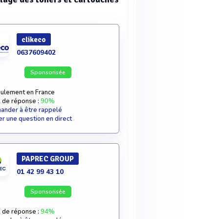
clikeco
0637609402
Sponsorisée
ulement en France
 de réponse :
90%
nder à être rappelé
r une question en direct
PAPREC GROUP
01 42 99 43 10
Sponsorisée
 de réponse :
94%