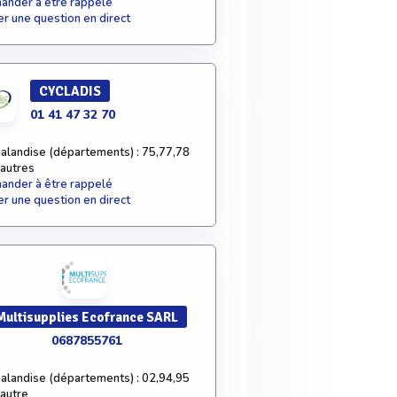
nder à être rappelé
r une question en direct
CYCLADIS
01 41 47 32 70
alandise (départements) : 75,77,78
 autres
nder à être rappelé
r une question en direct
Multisupplies Ecofrance SARL
0687855761
alandise (départements) : 02,94,95
 autre