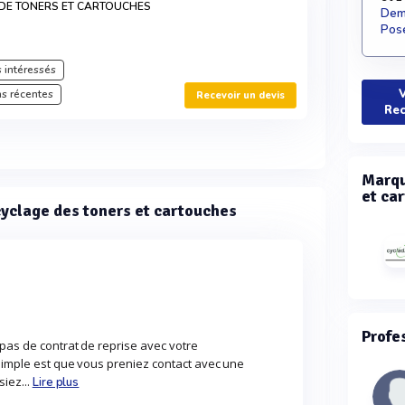
 DE TONERS ET CARTOUCHES
Dema
Pose
 intéressés
V
s récentes
Recevoir un devis
Rec
Marqu
et ca
yclage des toners et cartouches
Profe
pas de contrat de reprise avec votre
 simple est que vous preniez contact avec une
siez...
Lire plus