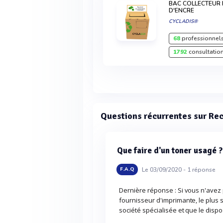
BAC COLLECTEUR
D'ENCRE
CYCLADIS®
68
professionnels
1792
consultation
Questions récurrentes sur Rec
Que faire d'un toner usagé ?
Le 03/09/2020 -
1
réponse
F.A.Q
Dernière réponse : Si vous n'avez 
fournisseur d'imprimante, le plus
société spécialisée et que le dispo