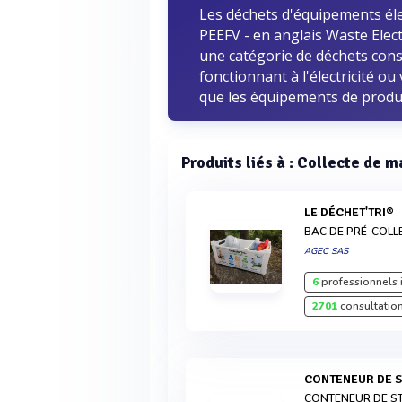
Les déchets d'équipements éle
PEEFV - en anglais Waste Elec
une catégorie de déchets cons
fonctionnant à l'électricité o
que les équipements de product
Produits liés à : Collecte de m
LE DÉCHET'TRI®
BAC DE PRÉ-COLL
AGEC SAS
6
professionnels 
2701
consultation
CONTENEUR DE 
CONTENEUR DE S