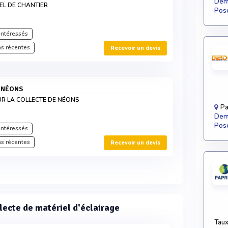
Dema
EL DE CHANTIER
Pose
intéressés
s récentes
Recevoir un devis
S NÉONS
R LA COLLECTE DE NÉONS
Pa
Dema
Pose
intéressés
s récentes
Recevoir un devis
lecte de matériel d'éclairage
Taux