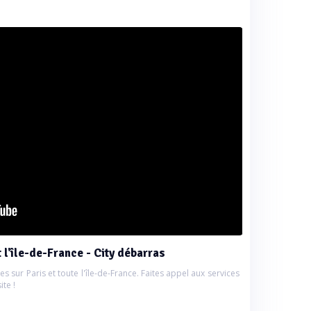
 l'île-de-France - City débarras
 sur Paris et toute l'île-de-France. Faites appel aux services
ite !