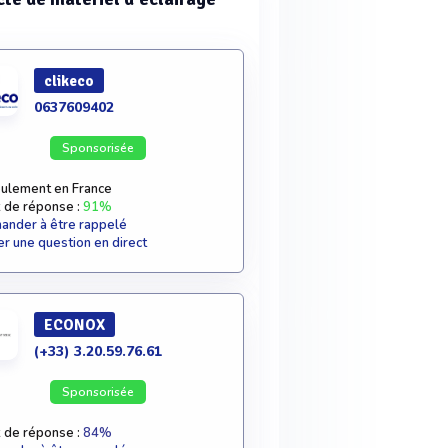
clikeco
0637609402
Sponsorisée
ulement en France
 de réponse :
91%
nder à être rappelé
r une question en direct
ECONOX
(+33) 3.20.59.76.61
Sponsorisée
 de réponse :
84%