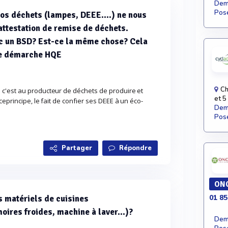
Dema
Pose
nos déchets (lampes, DEEE....) ne nous
attestation de remise de déchets.
ec un BSD? Est-ce la même chose? Cela
re démarche HQE
Ch
c'est au producteur de déchets de produire et
et 5
eprincipe, le fait de confier ses DEEE à un éco-
Dema
Pose
Partager
Répondre
ONC
01 85
s matériels de cuisines
oires froides, machine à laver...)?
Dema