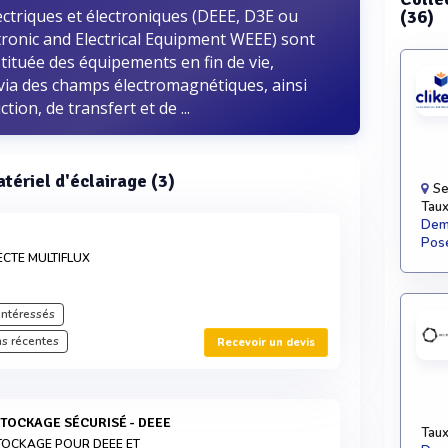
ctriques et électroniques (DEEE, D3E ou
(36)
tronic and Electrical Equipment WEEE) sont
tituée des équipements en fin de vie,
u via des champs électromagnétiques, ainsi
ion, de transfert et de ...
atériel d'éclairage (3)
Se
Taux
Dema
Pose
ECTE MULTIFLUX
intéressés
s récentes
Recevoir un devis
STOCKAGE SÉCURISÉ - DEEE
Taux
TOCKAGE POUR DEEE ET