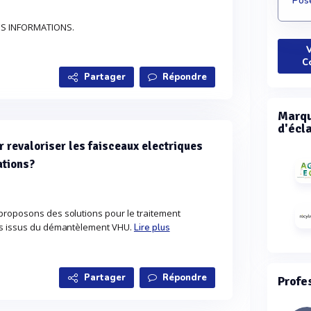
Pose
ES INFORMATIONS.
V
C
Partager
Répondre
Marqu
d'écla
 revaloriser les faisceaux electriques
ations?
proposons des solutions pour le traitement
ues issus du démantèlement VHU.
Lire plus
Partager
Répondre
Profe