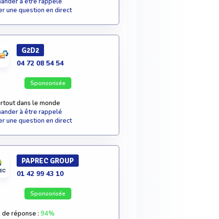
nder à être rappelé
r une question en direct
G2D2
04 72 08 54 54
Sponsorisée
rtout dans le monde
nder à être rappelé
r une question en direct
PAPREC GROUP
01 42 99 43 10
Sponsorisée
 de réponse :
94%